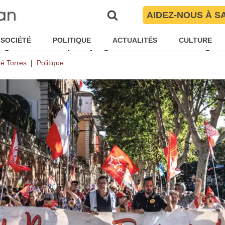
AIDEZ-NOUS À S
s 2026 : Loin du NFP, chacune 
es gauches perpignanaises s’orga
SOCIÉTÉ
POLITIQUE
ACTUALITÉS
CULTURE
é Torres
Politique