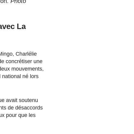
ion.
Photo
avec La
ingo, Charlélie
 de concrétiser une
s deux mouvements,
 national né lors
que avait soutenu
ints de désaccords
ux pour que les