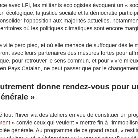
iance avec LFI, les militants écologistes évoquent un « socl
ion écologique, la justice sociale et la démocratie partici
onsolider l’opposition aux majorités actuelles, notammen
erritoires où les politiques climatiques sont encore marg
e ville perd pied, et où elle menace de suffoquer dès le 
ront avec leurs partenaires des mesures fortes pour affr
ique, pour retrouver le sens commun, et pour vivre mieux.
n Pays Catalan, ne peut passer que par le changement
utrement donne rendez-vous pour u
énérale »
lé tout l’hiver via des ateliers en vue de constituer un pro
ment
» convie ceux qui veulent « mettre fin à l’immobili
ée générale. Au programme de ce grand raout, « restitut
s ateliers » et « élaboration de la commission d’investit