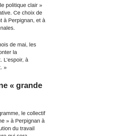
e politique clair »
pative. Ce choix de
t à Perpignan, et à
inales.
mois de mai, les
onter la
 L’espoir, à
. »
ne « grande
gramme, le collectif
sme » à Perpignan à
ion du travail
ure qui sera