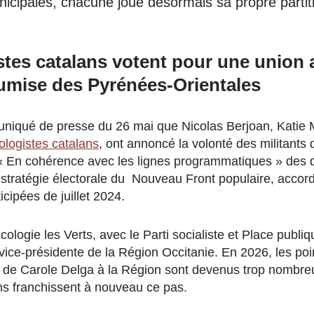
nicipales, chacune joue désormais sa propre partit
stes catalans votent pour une union 
umise des Pyrénées-Orientales
niqué de presse du 26 mai que Nicolas Berjoan, Katie M
ologistes catalans
, ont annoncé la volonté des militants
. « En cohérence avec les lignes programmatiques » de
 stratégie électorale du Nouveau Front populaire, accord
icipées de juillet 2024.
logie les Verts, avec le Parti socialiste et Place publi
ice-présidente de la Région Occitanie. En 2026, les po
 de Carole Delga à la Région sont devenus trop nombre
ns franchissent à nouveau ce pas.