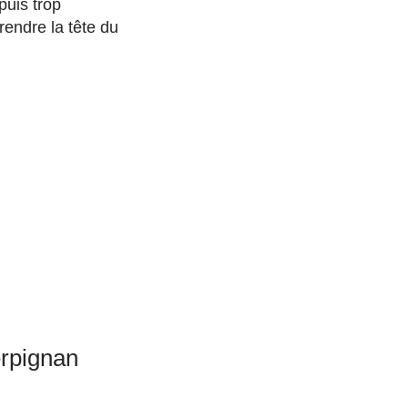
puis trop
endre la tête du
erpignan