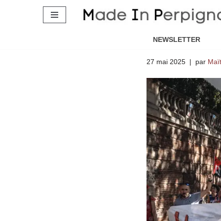
Municipale
Aller
couloir, l
au
NEWSLETTER
contenu
27 mai 2025
par
Maït