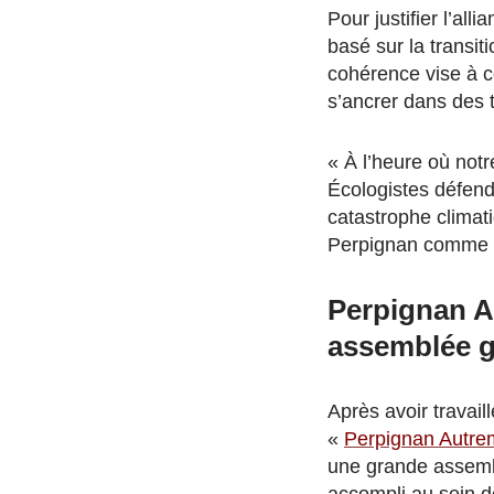
Pour justifier l’all
basé sur la transit
cohérence vise à c
s’ancrer dans des t
« À l’heure où notr
Écologistes défend
catastrophe climat
Perpignan comme e
Perpignan A
assemblée g
Après avoir travail
«
Perpignan Autre
une grande assembl
accompli au sein de