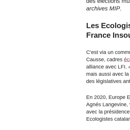
des élections mu
archives MIP
.
Les Ecologi
France Inso
C’est via un commu
Causse, cadres
éc
alliance avec LFI
mais aussi avec la
des législatives ant
En 2020, Europe Eco
Agnés Langevine, v
avec la présidence
Ecologistes catala