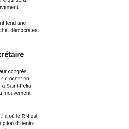
ouvement.
ent tend une
uche, démocrates,
crétaire
leur congrès,
un crochet en
 à Saint-Féliu
e du mouvement
s, là où le RN est
ription d’Henin-