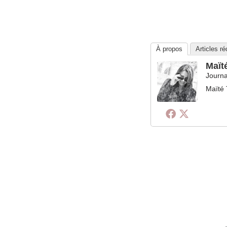
À propos
Articles r
Maït
Journa
Maïté 