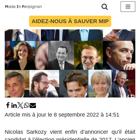
23 août 2016
par
Maïté Torres
Politique
Aller
AIDEZ-NOUS À SAUVER MIP
au
contenu
Article mis à jour le 8 septembre 2022 à 14:51
Nicolas Sarkozy vient enfin d’annoncer qu’il était
candidat à l’élection présidentielle de 2017. L’ancien