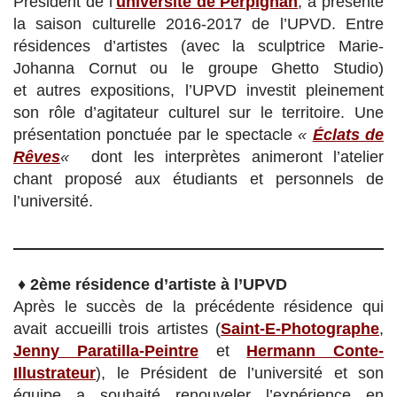
Président de l’
université de Perpignan
, a présenté
la saison culturelle 2016-2017 de l’UPVD. Entre
résidences d’artistes (avec la sculptrice Marie-
Johanna Cornut ou le groupe Ghetto Studio)
et autres expositions, l’UPVD investit pleinement
son rôle d’agitateur culturel sur le territoire. Une
présentation ponctuée par le spectacle
«
Éclats de
Rêves
«
dont les interprètes animeront l’atelier
chant proposé aux étudiants et personnels de
l’université.
♦
2ème résidence d’artiste à l’UPVD
Après le succès de la précédente résidence qui
avait accueilli trois artistes (
Saint-E-Photographe
,
Jenny Paratilla-Peintre
et
Hermann Conte-
Illustrateur
), le Président de l’université et son
équipe a souhaité renouveler l’expérience en