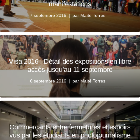
manifestations
7 septembre 2016
par
Maïté Torres
Visa 2016 : Détail des expositions en libre
accès jusqu’au 11 septembre
6 septembre 2016
par
Maïté Torres
Commerçants entre fermetures et espoirs
vus par les étudiants en photojournalisme