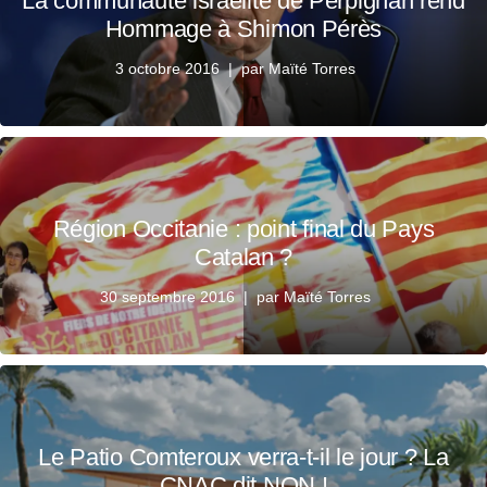
La communauté israélite de Perpignan rend
Hommage à Shimon Pérès
3 octobre 2016
par
Maïté Torres
Région Occitanie : point final du Pays
Catalan ?
30 septembre 2016
par
Maïté Torres
Le Patio Comteroux verra-t-il le jour ? La
CNAC dit NON !