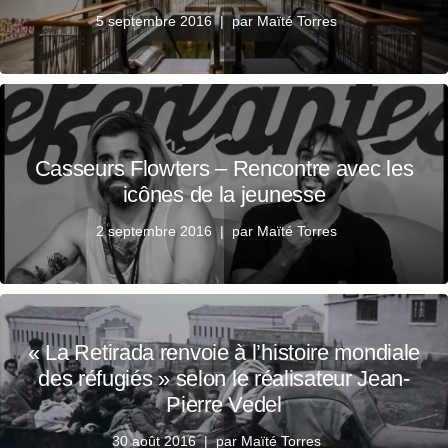
5 septembre 2016
par
Maïté Torres
Casseurs Flowters – Rencontre avec les
icônes de la jeunesse
2 septembre 2016
par
Maïté Torres
« La Retirada renvoie à l’histoire mondiale
des réfugiés » selon le réalisateur Jean-
Pierre Vedel
30 août 2016
par
Maïté Torres