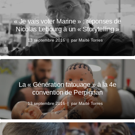
« Je vais voter Marine » : réponses de
Nicolas Lebourg à un « Storytelling »
13 septembre 2016
par
Maïté Torres
La « Génération tatouage » à la 4e
convention de Perpignan
13 septembre 2016
par
Maïté Torres