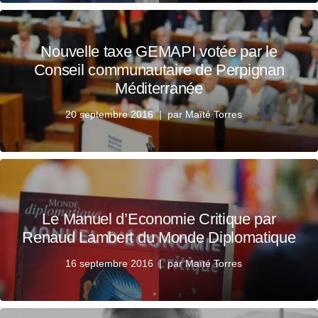
Nouvelle taxe GEMAPI votée par le
Conseil communautaire de Perpignan
Méditerranée
20 septembre 2016
par
Maïté Torres
Le Manuel d’Economie Critique par
Renaud Lambert du Monde Diplomatique
16 septembre 2016
par
Maïté Torres