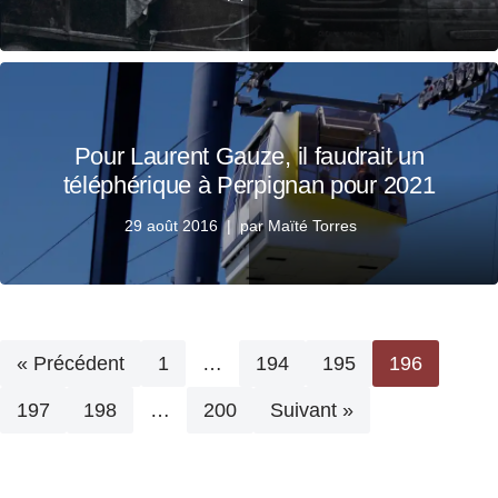
Pour Laurent Gauze, il faudrait un
téléphérique à Perpignan pour 2021
29 août 2016
par
Maïté Torres
« Précédent
1
…
194
195
196
197
198
…
200
Suivant »