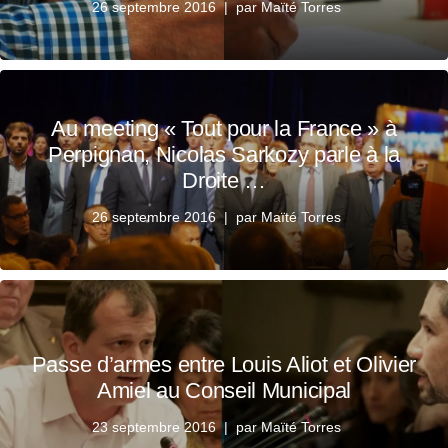
26 septembre 2016
par
Maïté Torres
Au meeting « Tout pour la France » à
Perpignan, Nicolas Sarkozy parle à la
Droite …
26 septembre 2016
par
Maïté Torres
Passe d’armes entre Louis Aliot et Olivier
Amiel au Conseil Municipal
23 septembre 2016
par
Maïté Torres