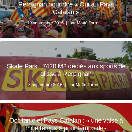
Perpignan pour dire « Oui au Pays
Catalan »
10 septembre 2016
par
Maïté Torres
Skate Park : 7420 M2 dédiés aux sports de
glisse à Perpignan
8 septembre 2016
par
Maïté Torres
Occitanie et Pays Catalan : « une valse à
mille temps » pour tempo des