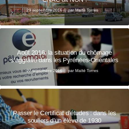
29 septembre 2016
par
Maïté Torres
Août 2016, la situation du chômage
s’aggrave dans les Pyrénées-Orientales
27 septembre 2016
par
Maïté Torres
Passer le Certificat d’études : dans les
souliers d’un élève de 1930