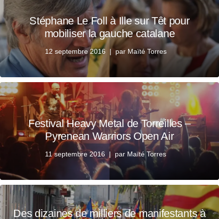
Stéphane Le Foll à Ille sur Têt pour
mobiliser la gauche catalane
12 septembre 2016
par
Maïté Torres
Festival Heavy Metal de Torreilles –
Pyrenean Warriors Open Air
11 septembre 2016
par
Maïté Torres
Des dizaines de milliers de manifestants à