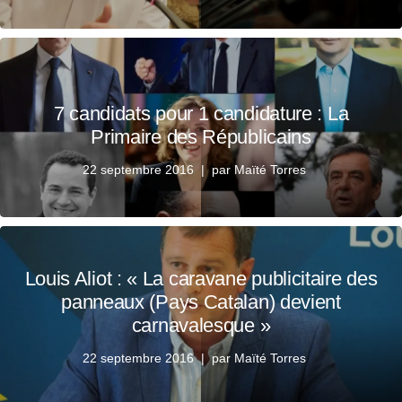
7 candidats pour 1 candidature : La
Primaire des Républicains
22 septembre 2016
par
Maïté Torres
Louis Aliot : « La caravane publicitaire des
panneaux (Pays Catalan) devient
carnavalesque »
22 septembre 2016
par
Maïté Torres