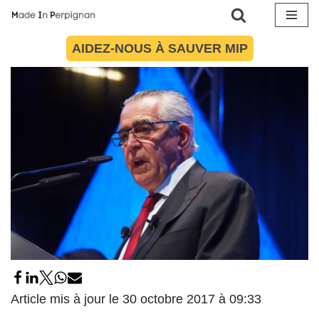
déclinés à l’envie
Aller
9 janvier 2017
par
Maïté Torres
Politique
AIDEZ-NOUS À SAUVER MIP
au
contenu
Article mis à jour le 30 octobre 2017 à 09:33