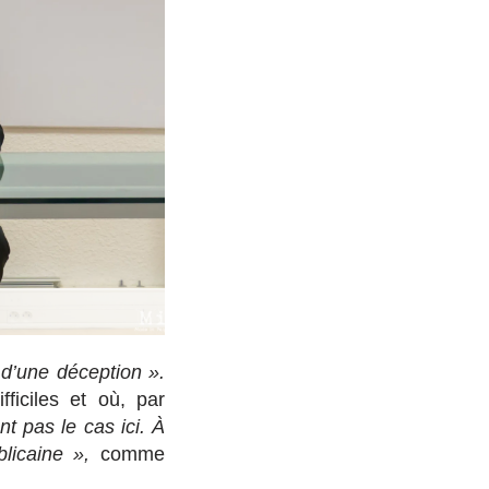
Louis Aliot – Archives
 d’une déception ».
ficiles et où, par
t pas le cas ici. À
blicaine »,
comme