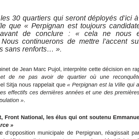
es 30 quartiers qui seront déployés d’ici 
lle que
« Perpignan est toujours candidat
»
avant de conclure :
« c
ela ne nous 
.
Nous continuerons de mettre l’accent sur
ais sans renforts… ».
binet de Jean Marc Pujol, interprète cette décision en r
met de ne pas avoir de quartier où une reconquête
el Sitja nous rappelait que
« Perpignan est la Ville qui 
es effectifs ces dernières années et une des premières
pulation »
.
t, Front National, les élus qui ont soutenu Emmanu
arce »
e d’opposition municipale de Perpignan, réagissait par