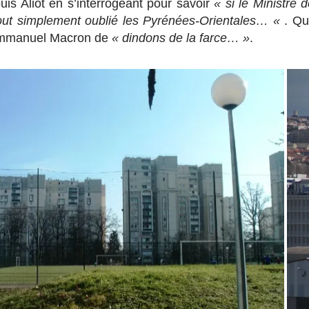
ouis Aliot en s’interrogeant pour savoir
« si le Ministre d
out simplement oublié les Pyrénées-Orientales… «
. Qu
Emmanuel Macron de
« dindons de la farce… »
.