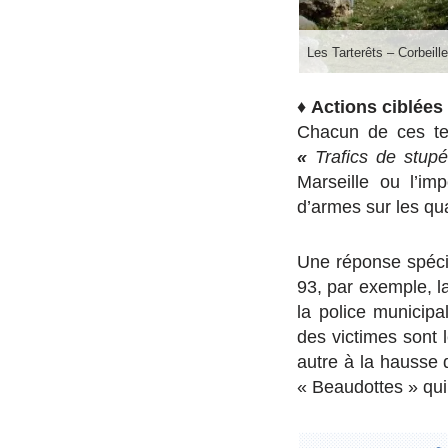
Les Tarterêts – Corbei
♦
Actions ciblées
Chacun de ces terr
«
Trafics de stup
Marseille ou l’i
d’armes sur les qua
Une réponse spéci
93, par exemple, la
la police municipal
des victimes sont 
autre à la hausse 
« Beaudottes » qui