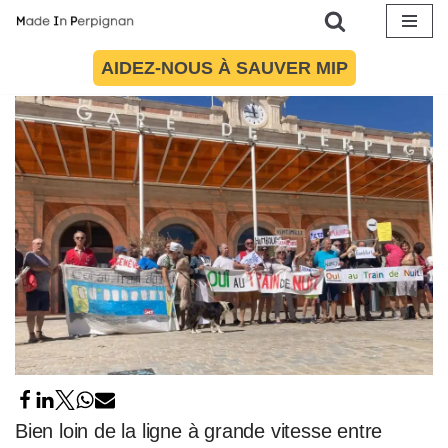
nuit
Aller
10 août 2023
par
Maïté Torres
Politique
AIDEZ-NOUS À SAUVER MIP
au
contenu
Bien loin de la ligne à grande vitesse entre