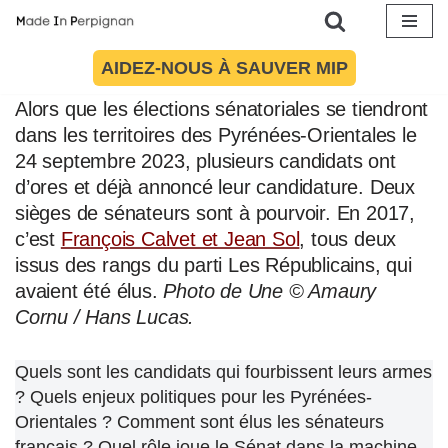
Article mis à jour le 11 mai 2025 à 10:04
Aller
AIDEZ-NOUS À SAUVER MIP
au
contenu
Alors que les élections sénatoriales se tiendront
dans les territoires des Pyrénées-Orientales le
24 septembre 2023, plusieurs candidats ont
d’ores et déjà annoncé leur candidature. Deux
sièges de sénateurs sont à pourvoir. En 2017,
c’est
François Calvet et Jean Sol
, tous deux
issus des rangs du parti Les Républicains, qui
avaient été élus.
Photo de Une © Amaury
Cornu / Hans Lucas.
Quels sont les candidats qui fourbissent leurs armes
? Quels enjeux politiques pour les Pyrénées-
Orientales ? Comment sont élus les sénateurs
français ? Quel rôle joue le Sénat dans la machine