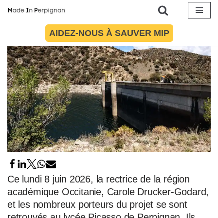
10 juin 2026
par
Philippe Becker
Environnement
Aller
AIDEZ-NOUS À SAUVER MIP
au
contenu
Ce lundi 8 juin 2026, la rectrice de la région
académique Occitanie, Carole Drucker-Godard,
et les nombreux porteurs du projet se sont
retrouvés au lycée Picasso de Perpignan. Ils