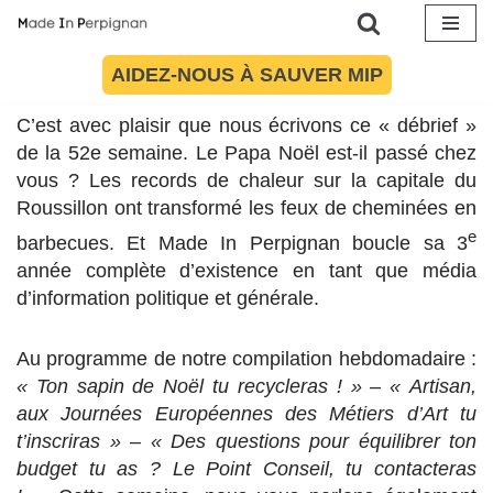
Aller
Article mis à jour le 28 décembre 2019 à 20:34
AIDEZ-NOUS À SAUVER MIP
au
contenu
C’est avec plaisir que nous écrivons ce « débrief »
de la 52e semaine. Le Papa Noël est-il passé chez
vous ? Les records de chaleur sur la capitale du
Roussillon ont transformé les feux de cheminées en
e
barbecues. Et Made In Perpignan boucle sa 3
année complète d’existence en tant que média
d’information politique et générale.
Au programme de notre compilation hebdomadaire :
« Ton sapin de Noël tu recycleras ! »
–
« Artisan,
aux Journées Européennes des Métiers d’Art tu
t’inscriras » – « Des questions pour équilibrer ton
budget tu as ? Le Point Conseil, tu contacteras