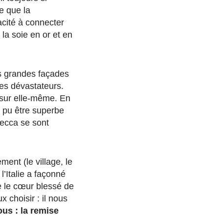
e que la
acité à connecter
la soie en or et en
es grandes façades
nces dévastateurs.
 sur elle-même. En
a pu être superbe
secca se sont
ment (le village, le
Italie a façonné
e le cœur blessé de
 choisir : il nous
us : la remise