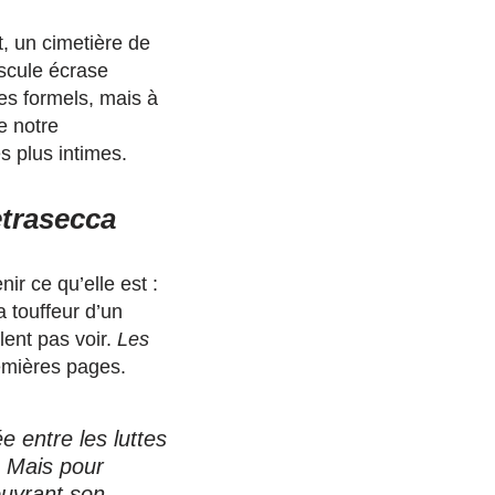
t, un cimetière de
uscule écrase
es formels, mais à
e notre
s plus intimes.
etrasecca
ir ce qu’elle est :
a touffeur d’un
lent pas voir.
Les
emières pages.
e entre les luttes
. Mais pour
ouvrant son