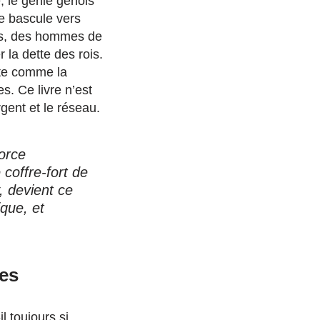
, le génie génois
le bascule vers
rs, des hommes de
r la dette des rois.
rite comme la
. Ce livre n’est
rgent et le réseau.
force
 coffre-fort de
, devient ce
ique, et
ges
il toujours si