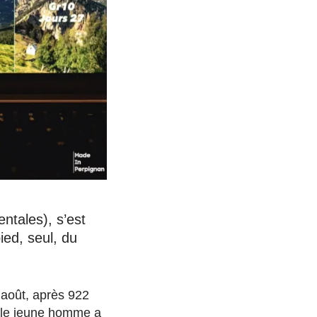
ntales), s’est
ied, seul, du
r août, après 922
, le jeune homme a