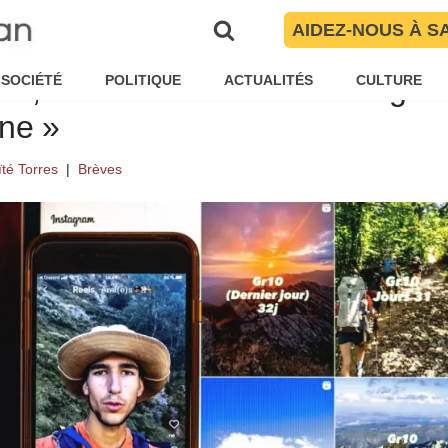
AIDEZ-NOUS À S
Hendaye à Banyuls-sur-Mer en 3
s, « voudrait influencer les gens
SOCIÉTÉ
POLITIQUE
ACTUALITÉS
CULTURE
ne »
té Torres
Brèves