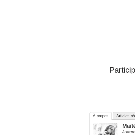
Partici
À propos
Articles r
Maït
Journa