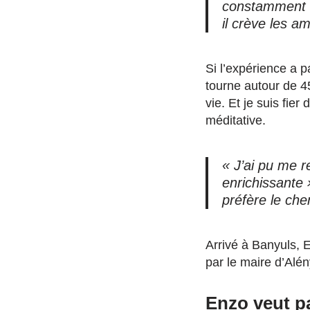
constamment tr
il crève les a
Si l’expérience a 
tourne autour de 45
vie. Et je suis fier
méditative.
« J’ai pu me r
enrichissante 
préfère le ch
Arrivé à Banyuls, E
par le maire d’Al
Enzo veut pa