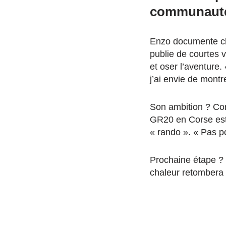
communauté 
Enzo documente c
publie de courtes v
et oser l’aventure
j’ai envie de montr
Son ambition ? Cont
GR20 en Corse est 
« rando ». « Pas po
Prochaine étape ? 
chaleur retombera e