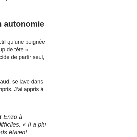
en autonomie
ctif qu’une poignée
up de tête »
ide de partir seul,
haud, se lave dans
mpris. J’ai appris à
nt Enzo à
iciles. « Il a plu
ds étaient