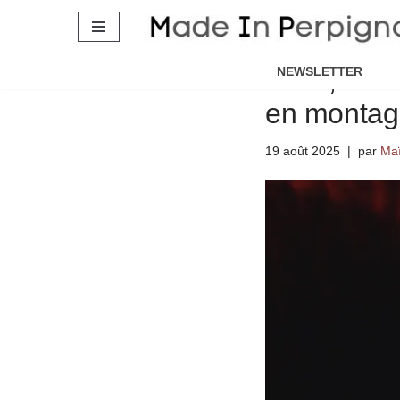
Le GR10 d’
Aller
au
Enzo, 18 an
NEWSLETTER
contenu
en montag
19 août 2025
par
Maï