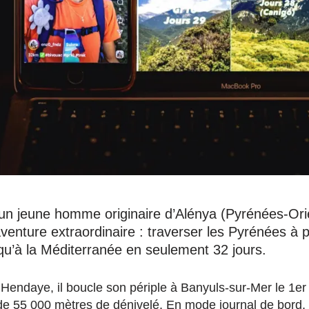
un jeune homme originaire d’Alénya (Pyrénées-Orie
enture extraordinaire : traverser les Pyrénées à p
u’à la Méditerranée en seulement 32 jours.
t d’Hendaye, il boucle son périple à Banyuls-sur-Mer le 1e
 de 55 000 mètres de dénivelé. En mode journal de bord