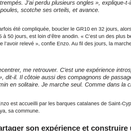
empés. J’ai perdu plusieurs ongles », explique-t-il
mpoules, scotche ses orteils, et avance.
parfois été compliquée, boucler le GR10 en 32 jours, alo
 à 50 jours, est loin d’être anodin. « C’est un des plus 
 de l’avoir relevé », confie Enzo. Au fil des jours, la march
ecentrer, me retrouver. C’est une expérience intros
», dit-il. Il côtoie aussi des compagnons de passag
emin en solitaire. Je marche seul. Comme dans la 
nzo est accueilli par les barques catalanes de Saint-Cypri
énya, sa commune.
rtager son expérience et construire