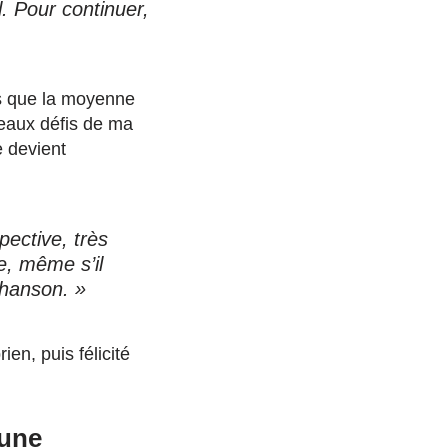
. Pour continuer,
rs que la moyenne
beaux défis de ma
e devient
pective, très
e, même s’il
chanson. »
en, puis félicité
 une