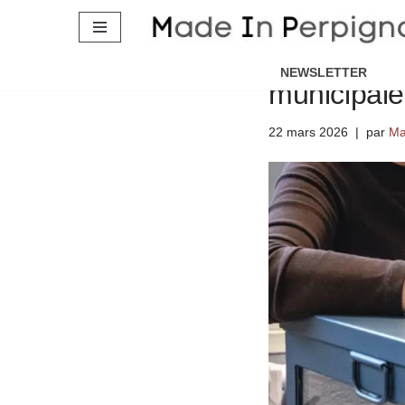
Aller
Pyrénées-O
au
NEWSLETTER
municipale
contenu
22 mars 2026
par
Ma