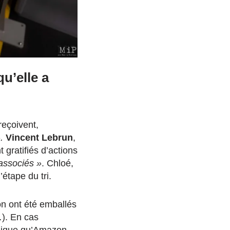
u’elle a
reçoivent,
».
Vincent Lebrun
,
gratifiés d’actions
associés »
. Chloé,
’étape du tri.
on ont été emballés
…). En cas