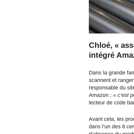
Chloé, « ass
intégré Ama
Dans la grande fami
scannent et rangen
responsable du sit
Amazon ;
« c’est 
lecteur de code barr
Avant cela, les pr
dans l’un des 8 cen