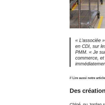
« L’associée 
en CDI, sur l
PMM.
« Je sui
commerce, et j
immédiatemen
// Lire aussi notre articl
Des créatio
Chloé, ou Jordan 