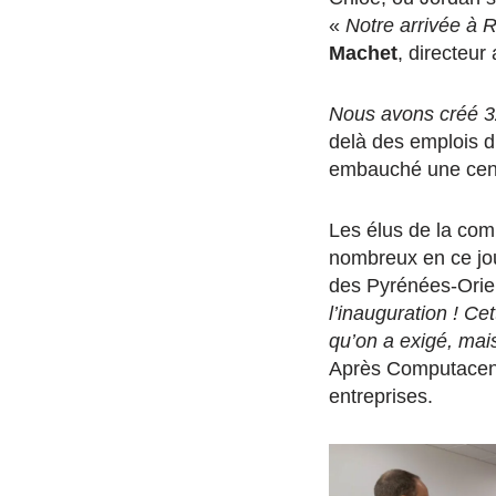
«
Notre arrivée à R
Machet
, directeur
Nous avons créé 32
delà des emplois d
embauché une cent
Les élus de la co
nombreux en ce jou
des Pyrénées-Orie
l’inauguration ! Ce
qu’on a exigé, mai
Après Computacente
entreprises.