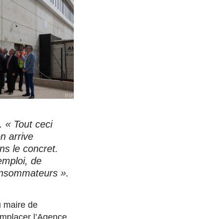
e.
« Tout ceci
n arrive
ns le concret.
emploi, de
consommateurs »
.
u maire de
remplacer l’Agence