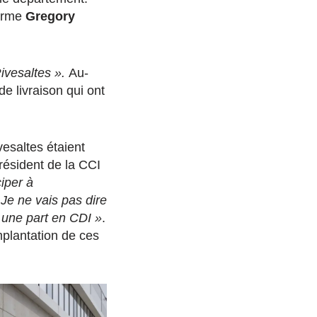
irme
Gregory
Rivesaltes ».
Au-
e livraison qui ont
esaltes étaient
ésident de la CCI
iper à
 Je ne vais pas dire
 une part en CDI »
.
mplantation de ces