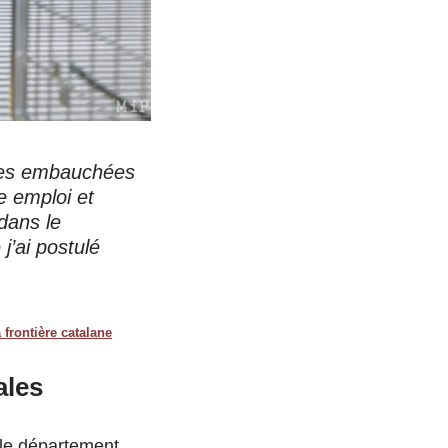
nnes embauchées
e emploi et
 dans le
j’ai postulé
 frontière catalane
ales
le département.