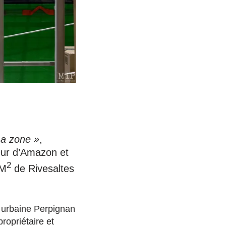
a zone »
,
eur d’Amazon et
2
0M
de Rivesaltes
é urbaine Perpignan
ropriétaire et