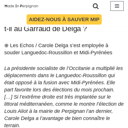
de presse
.
Aller
♦ Le Rassemblement National arrive-
AIDEZ-NOUS À SAUVER MIP
au
t-il au Garraud de Delga ?
contenu
⊕ Les Echos / Carole Delga s’est employée à
souder Languedoc-Roussillon et Midi-Pyrénées
La présidente socialiste de l’Occitanie a multiplié les
déplacements dans le Languedoc-Roussillon qui
était opposé à la fusion avec Midi-Pyrénées. Elle
part favorite lors des élections du mois prochain.
[…] Si l’extrême droite est très implantée sur le
littoral méditerranéen, comme le montre l’élection de
Louis Aliot à la mairie de Perpignan l’an dernier,
Carole Delga a l’avantage de bien connaître le
terrain.