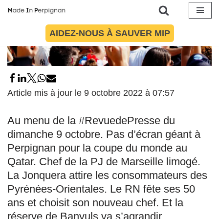
Aller
AIDEZ-NOUS À SAUVER MIP
au
contenu
Article mis à jour le 9 octobre 2022 à 07:57
Au menu de la #RevuedePresse du
dimanche 9 octobre. Pas d’écran géant à
Perpignan pour la coupe du monde au
Qatar. Chef de la PJ de Marseille limogé.
La Jonquera attire les consommateurs des
Pyrénées-Orientales. Le RN fête ses 50
ans et choisit son nouveau chef. Et la
réserve de Banyuls va s’agrandir.