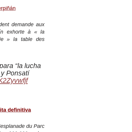
erpiñán
ident demande aux
mín exhorte à « la
ie » la table des
para “la lucha
 y Ponsatí
1K2Zyvwfjf
ta definitiva
’esplanade du Parc