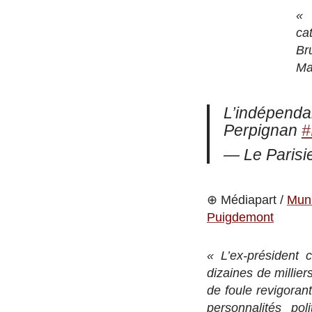
« 
ca
Br
Ma
L’indépendan
Perpignan
#
— Le Parisi
⊕ Médiapart /
Muni
Puigdemont
« L’ex-président 
dizaines de millie
de foule revigoran
personnalités po