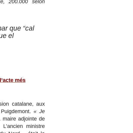
ie, 200.000 selon
mar que “cal
ue el
 l’acte més
sion catalane, aux
s Puigdemont.
« Je
a maire adjointe de
L’ancien ministre