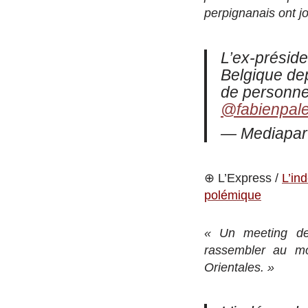
perpignanais ont j
L’ex-préside
Belgique dep
de personne
@fabienpal
— Mediapar
⊕ L’Express /
L’in
polémique
« Un meeting de 
rassembler au mo
Orientales. »