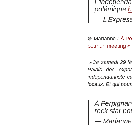
L'indépenda
polémique
h
— L'Expre
⊕ Marianne /
À Pe
pour un meeting « 
​ »
Ce samedi 29 fév
Palais des expos
indépendantiste ca
locaux. Et qui pourr
À Perpignan,
rock star po
— Marianne