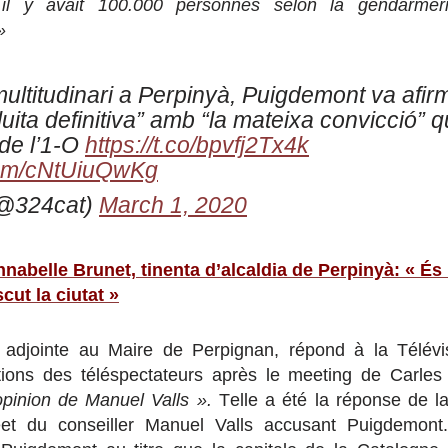
 il y avait 100.000 personnes selon la gendarmer
»
ultitudinari a Perpinyà, Puigdemont va afir
luita definitiva” amb “la mateixa convicció” q
de l’1-O
https://t.co/bpvfj2Tx4k
.com/cNtUiuQwKg
(@324cat)
March 1, 2020
nabelle Brunet, tinenta d’alcaldia de Perpinyà: « És
cut la ciutat »
 adjointe au Maire de Perpignan, répond à la Télévi
ions des téléspectateurs après le meeting de Carle
pinion de Manuel Valls ».
T
elle a été la réponse de l
et du conseiller Manuel Valls accusant Puigdemont. 