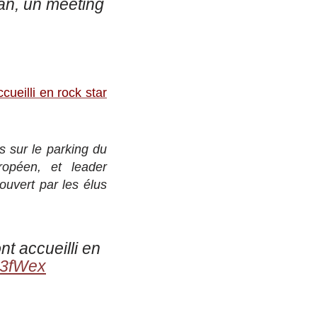
an, un meeting
ueilli en rock star
s sur le parking du
ropéen, et leader
ouvert par les élus
t accueilli en
1D3fWex