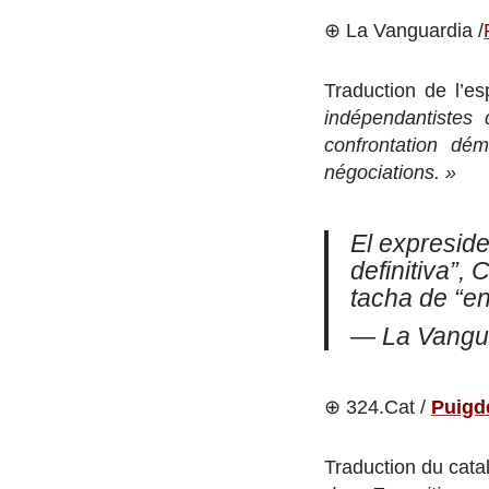
⊕ La Vanguardia /
Traduction de l’es
indépendantistes 
confrontation dé
négociations. »
El expreside
definitiva”,
tacha de “e
— La Vangu
⊕ 324.Cat /
Puigde
Traduction du catal