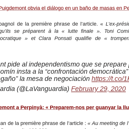
Puigdemont obvia el diálogo en un baño de masas en P
pagnol de la première phrase de l’article. «
L’ex-prés
qu’ils se préparent à la « lutte finale ». Toni Co
mocratique » et Clara Ponsati qualifie de « tromper
nt pide al independentismo que se prepare 
 Comín insta a la “confrontación democrática”
ngaño” la mesa de negociación
https://t.co/
ardia (@LaVanguardia)
February 29, 2020
mont a Perpinyà: « Preparem-nos per guanyar la llui
an de la première phrase de l’article :
« Au meeting de l