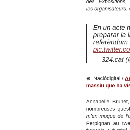
des Expositions,
les organisateurs. 
En un acte m
preparar la l
referèndum 
pic.twitter
— 324.cat 
⊕ Naciódigital /
An
massiu que ha vis
Annabelle Brunet,
nombreuses quest
m’en moque de l’o
Perpignan au twe