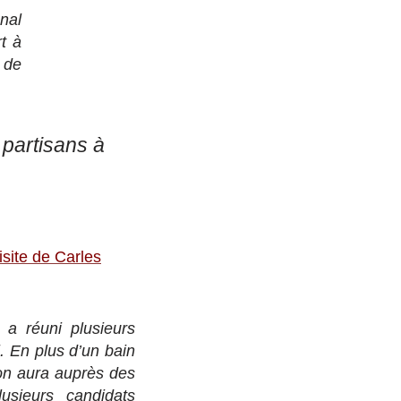
nal
t à
 de
 partisans à
isite de Carles
 a réuni plusieurs
. En plus d’un bain
son aura auprès des
usieurs candidats