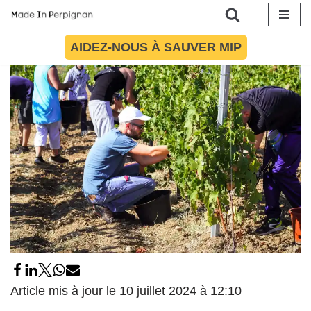
Orientales en 2025
Aller
10 juillet 2024
par
Célia Lespinasse
Société
AIDEZ-NOUS À SAUVER MIP
au
contenu
Article mis à jour le 10 juillet 2024 à 12:10