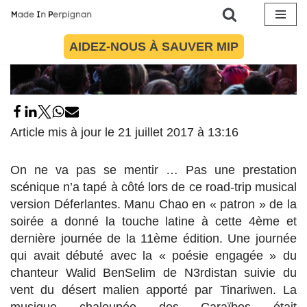
Aller
AIDEZ-NOUS À SAUVER MIP
au
contenu
Article mis à jour le 21 juillet 2017 à 13:16
On ne va pas se mentir … Pas une prestation
scénique n’a tapé à côté lors de ce road-trip musical
version Déferlantes. Manu Chao en « patron » de la
soirée a donné la touche latine à cette 4ème et
dernière journée de la 11ème édition. Une journée
qui avait débuté avec la « poésie engagée » du
chanteur Walid BenSelim de N3rdistan suivie du
vent du désert malien apporté par Tinariwen. La
musique chaloupée des Caraïbes était