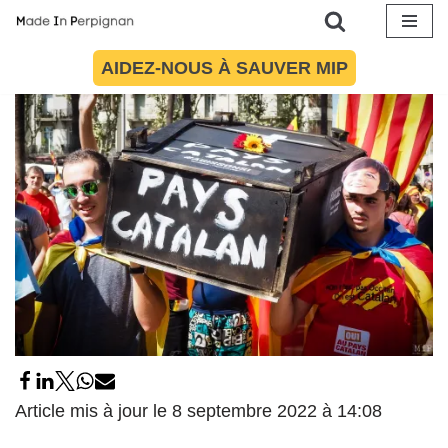
d’identité
6 avril 2016
par
Maïté Torres
Politique
Aller
AIDEZ-NOUS À SAUVER MIP
au
contenu
Article mis à jour le 8 septembre 2022 à 14:08