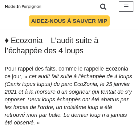
Aller
AIDEZ-NOUS À SAUVER MIP
Article mis à jour le 2 mars 2021 à 08:12
au
contenu
♦ Ecozonia – L’audit suite à
l’échappée des 4 loups
Pour rappel des faits,
comme le rappelle Ecozonia
ce jour
, « cet audit fait suite à l’échappée de 4 loups
(Canis lupus lupus) du parc EcoZonia, le 25 janvier
2021 et à la morsure d’un soigneur qui tentait de s’y
opposer. Deux loups échappés ont été abattus par
les forces de l’ordre, un troisième loup a été
retrouvé mort par balle. Le dernier loup n’a jamais
été observé. »