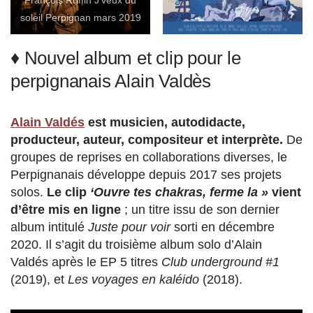
François Ruffin J’veux du
soleil Perpignan mars 2019
♦ Nouvel album et clip pour le
perpignanais Alain Valdès
Alain Valdés
est musicien, autodidacte,
producteur, auteur, compositeur et interprète.
De
groupes de reprises en collaborations diverses, le
Perpignanais développe depuis 2017 ses projets
solos.
Le clip
‘Ouvre tes chakras, ferme la »
vient
d’être mis en ligne
; un titre issu de son dernier
album intitulé
Juste pour voir
sorti en décembre
2020. Il s’agit du troisième album solo d’Alain
Valdés après le EP 5 titres
Club underground #1
(2019), et
Les voyages en kaléido
(2018).