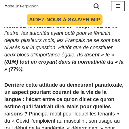
le » ou « la » Covid ?
En dépit d’une coexistence
des deux genres de « Covid » dans la sphère
Aller
médiatique, avec d’un côté des quotidiens nationaux
AIDEZ-NOUS À SAUVER MIP
au
restés sur le masculin issu de l’usage initial et, de
contenu
l’autre, les autorités ayant opté pour le féminin
depuis plusieurs mois, les Français ne se sont pas
divisés sur la question. Plutôt que de constituer
deux blocs d’importance égale,
ils disent « le »
(81%) tout en croyant dans la normativité du « la
» (77%).
Derrière cette attitude au demeurant paradoxale,
un aspect pourtant courant de la vie de la
langue : l’écart entre ce qu’on dit et ce qu’on
estime qu’il faudrait dire. Mais pour quelles
raisons ?
Principal motif pour lequel les tenants «
du » Covid l’emploient au masculin : son usage au
tout début de la pandémie, « déterminant » pour