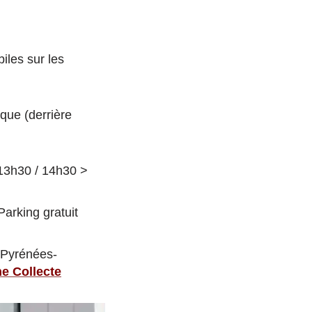
biles sur les
que (derrière
 13h30 / 14h30 >
arking gratuit
s Pyrénées-
e Collecte