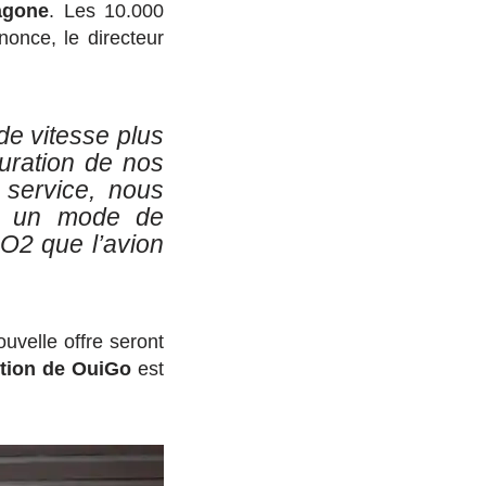
agone
. Les 10.000
nonce, le directeur
de vitesse plus
guration de nos
 service, nous
ec un mode de
CO2 que l’avion
uvelle offre seront
ition de OuiGo
est