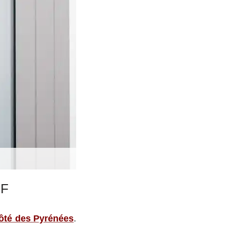
CF
côté des Pyrénées
.