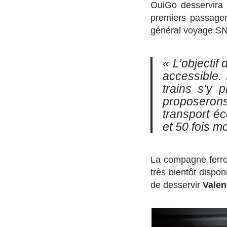
OuiGo desservira 
premiers passagers
général voyage SNC
« L’objectif
accessible.
trains s’y 
proposeron
transport éc
et 50 fois mo
La compagne ferrov
très bientôt dispon
de desservir
Valen