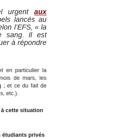
el urgent
aux
pels lancés au
elon l’EFS,
« la
e sang. Il est
nuer à répondre
t en particulier la
 mois de mars, les
 ; et ce du fait de
s, etc.).
à cette situation
 étudiants privés