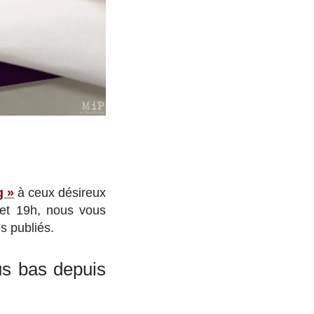
g »
à ceux désireux
h et 19h, nous vous
s publiés.
us bas depuis