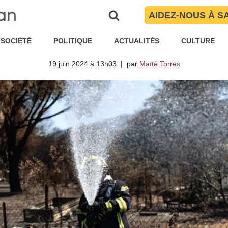
AIDEZ-NOUS À S
on Nostre Mar des incendies de
Orientales vandalisée au cutter
SOCIÉTÉ
POLITIQUE
ACTUALITÉS
CULTURE
19 juin 2024 à 13h03
par
Maïté Torres