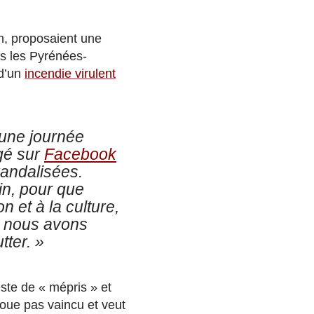
n, proposaient une
s les Pyrénées-
 d’un
incendie virulent
 une journée
gé sur
Facebook
vandalisées.
in, pour que
n et à la culture,
s, nous avons
tter. »
ste de « mépris » et
voue pas vaincu et veut