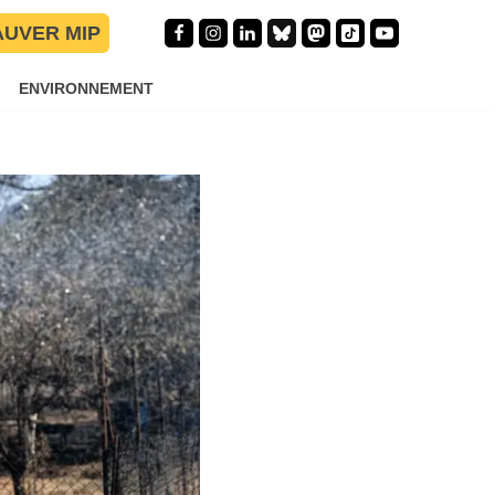
AUVER MIP
s Pyrénées-
ENVIRONNEMENT