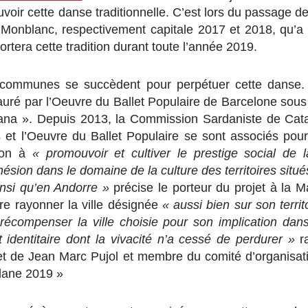
oir cette danse traditionnelle. C’est lors du passage de r
 Monblanc, respectivement capitale 2017 et 2018, qu’a 
rtera cette tradition durant toute l’année 2019.
communes se succèdent pour perpétuer cette danse. 
stauré par l’Oeuvre du Ballet Populaire de Barcelone sous
dana ». Depuis 2013, la Commission Sardaniste de Cata
s et l’Oeuvre du Ballet Populaire se sont associés pou
tion à
« promouvoir et cultiver le prestige social de 
ésion dans le domaine de la culture des territoires situé
nsi qu’en Andorre »
précise le porteur du projet à la M
ire rayonner la ville désignée
« aussi bien sur son terri
t récompenser la ville choisie pour son implication dan
 identitaire dont la vivacité n’a cessé de perdurer »
r
net de Jean Marc Pujol et membre du comité d’organisat
dane 2019 »