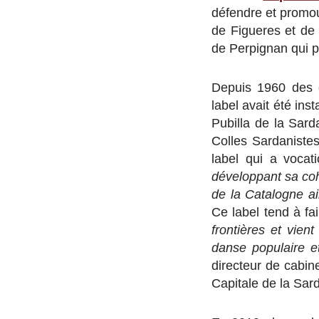
défendre et promouv
de Figueres et de
de Perpignan qui po
Depuis 1960 des 
label avait été in
Pubilla de la Sar
Colles Sardaniste
label qui a voca
développant sa coh
de la Catalogne ai
Ce label tend à fa
frontières et vien
danse populaire et
directeur de cabi
Capitale de la Sar