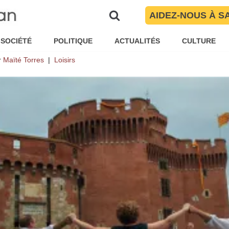
 de la Sardane 2019 » – Perpig
AIDEZ-NOUS À S
ment couronnée
SOCIÉTÉ
POLITIQUE
ACTUALITÉS
CULTURE
r
Maïté Torres
Loisirs