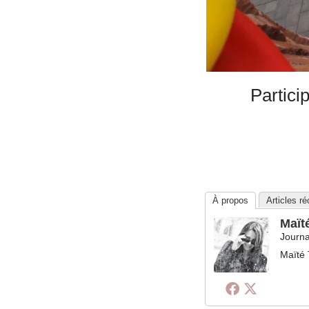
Partici
À propos
Articles r
Maït
Journa
Maïté 