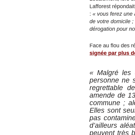
Lafforest répondait
:
« vous ferez une 
de votre domicile ;
dérogation pour nou
Face au flou des r
signée par plus 
«
Malgré les 
personne ne sa
regrettable 
amende de 135 
commune ; alo
Elles sont seu
pas contamine
d’ailleurs alé
peuvent très 