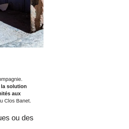
compagnie.
la solution
mités aux
du Clos Banet.
ques ou des