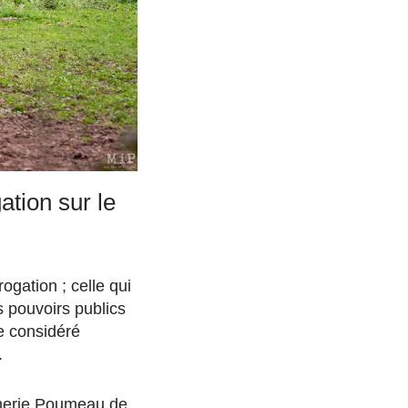
tion sur le
ogation ; celle qui
s pouvoirs publics
re considéré
.
rmerie Poumeau de