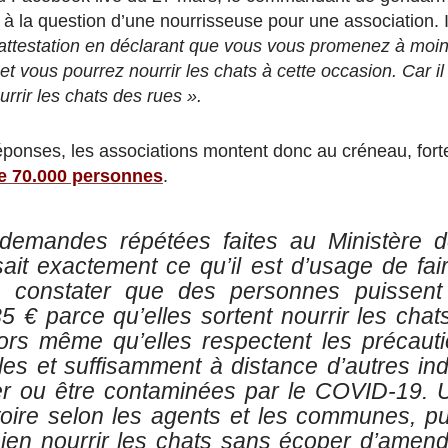
 à la question d’une nourrisseuse pour une association. I
attestation en déclarant que vous vous promenez à moin
 et vous pourrez nourrir les chats à cette occasion. Car il
rrir les chats des rues ».
éponses, les associations montent donc au créneau, for
de 70.000 personnes
.
demandes répétées faites au Ministère de 
it exactement ce qu’il est d’usage de faire
de constater que des personnes puissent
€ parce qu’elles sortent nourrir les chats
rs même qu’elles respectent les précautio
les et suffisamment à distance d’autres in
r ou être contaminées par le COVID-19. 
atoire selon les agents et les communes, p
bien nourrir les chats sans écoper d’ame