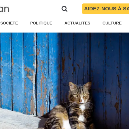
– Le Covid-19 et nos animaux ?
AIDEZ-NOUS À S
ïté Torres
Santé
,
Société
SOCIÉTÉ
POLITIQUE
ACTUALITÉS
CULTURE