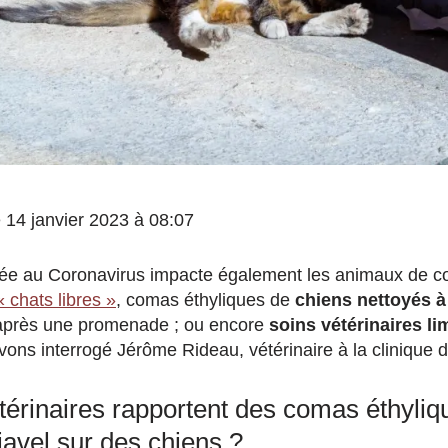
le 14 janvier 2023 à 08:07
 liée au Coronavirus impacte également les animaux de 
« chats libres »
, comas éthyliques de
chiens nettoyés à 
près une promenade ; ou encore
soins vétérinaires li
vons interrogé Jérôme Rideau, vétérinaire à la clinique 
térinaires rapportent des comas éthyli
 javel sur des chiens ?