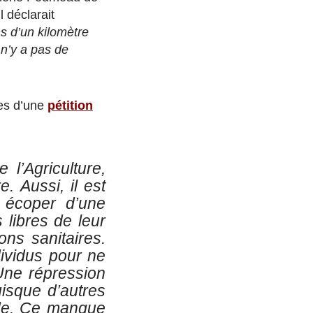
l déclarait
s d’un kilomètre
 n’y a pas de
tes d’une
pétition
l’Agriculture,
. Aussi, il est
 écoper d’une
 libres de leur
ns sanitaires.
dividus pour ne
Une répression
uisque d’autres
nde. Ce manque