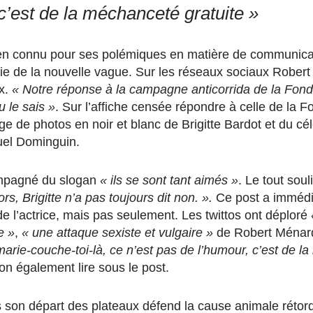
c’est de la méchanceté gratuite »
en connu pour ses polémiques en matière de communicat
rie de la nouvelle vague. Sur les réseaux sociaux Robert
ux.
« Notre réponse à la campagne anticorrida de la Fond
u le sais »
. Sur l’affiche censée répondre à celle de la F
ge de photos en noir et blanc de Brigitte Bardot et du c
uel Dominguin.
mpagné du slogan
« ils se sont tant aimés »
. Le tout sou
s, Brigitte n’a pas toujours dit non. ».
Ce post a immédi
 de l’actrice, mais pas seulement. Les twittos ont déploré
e »
,
« une attaque sexiste et vulgaire »
de Robert Ménar
marie-couche-toi-là, ce n’est pas de l’humour, c’est de 
-on également lire sous le post.
is son départ des plateaux défend la cause animale rétor