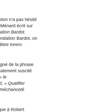
ion n’a pas hésité
 Ménard écrit sur
ation Bardot.
ondation Bardot, on
élèbre
torero
ligné de la phrase
atement suscité
« le
d.
« Qualifier
la méchanceté
que à Robert