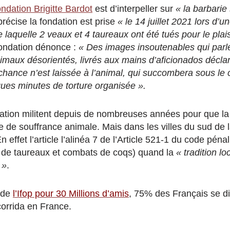
ndation Brigitte Bardot
est d’interpeller sur
« la barbarie
 précise la fondation est prise
« le 14 juillet 2021 lors d’u
laquelle 2 veaux et 4 taureaux ont été tués pour le plais
fondation dénonce :
« Des images insoutenables qui parl
nimaux désorientés, livrés aux mains d’aficionados décla
hance n’est laissée à l’animal, qui succombera sous le
gues minutes de torture organisée ».
dation militent depuis de nombreuses années pour que la 
e de souffrance animale. Mais dans les villes du sud de 
 effet l’article l’alinéa 7 de l’Article 521-1 du code péna
 de taureaux et combats de coqs) quand la
« tradition l
 »
.
 de
l’Ifop pour 30 Millions d’amis
, 75% des Français se di
 corrida en France.