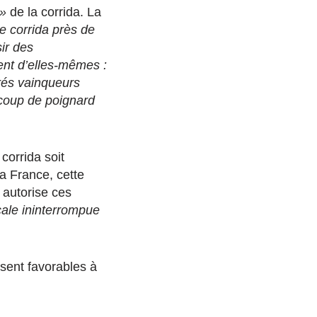
 »
de la corrida. La
ne corrida près de
ir des
ent d’elles-mêmes :
rés vainqueurs
 coup de poignard
corrida soit
la France, cette
l autorise ces
ocale ininterrompue
sent favorables à