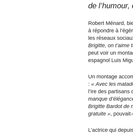
de l’humour, 
Robert Ménard, bi
à répondre à l’égé
les réseaux socia
Brigitte, on t’aime t
peut voir un monta
espagnol Luis Mig
Un montage acco
:
« Avec les matador
l’ire des partisans
manque d’éléganc
Brigitte Bardot de 
gratuite »
, pouvait
L’actrice qui depu