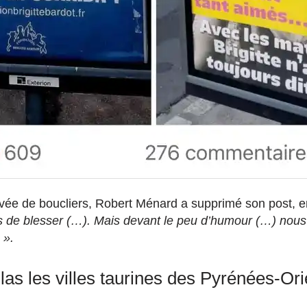
evée de boucliers, Robert Ménard a supprimé son post, e
pas de blesser (…). Mais devant le peu d’humour (…) nou
e ».
llas les villes taurines des Pyrénées-Or