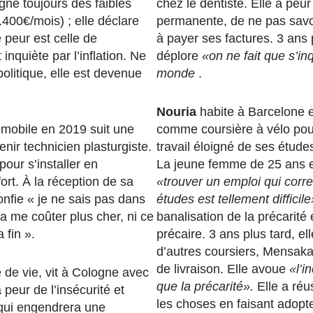
agne toujours des faibles
chez le dentiste. Elle a peur 
.400€/mois) ; elle déclare
permanente, de ne pas savoir
 peur est celle de
à payer ses factures. 3 ans p
t inquiète par l’inflation. Ne
déplore
«on ne fait que s’inq
politique, elle est devenue
monde
.
Nouria
habite à Barcelone et
omobile en 2019 suit une
comme coursière à vélo pou
nir technicien plasturgiste.
travail éloigné de ses étude
pour s’installer en
La jeune femme de 25 ans e
ort. À la réception de sa
«trouver un emploi qui corr
confie « je ne sais pas dans
études est tellement difficile
a me coûter plus cher, ni ce
banalisation de la précarité e
 fin ».
précaire. 3 ans plus tard, e
d’autres coursiers, Mensaka
de livraison. Elle avoue
«l’i
re de vie, vit à Cologne avec
que la précarité».
Elle a réu
a peur de l’insécurité et
les choses en faisant adopte
 qui engendrera une