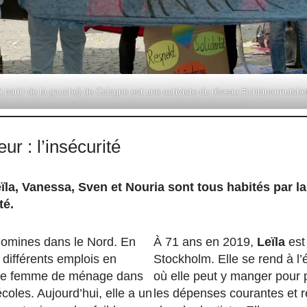
partir de la gauche) de Cologne est une activiste du réseau #ichbinarmutsbe
r : l’insécurité
Leïla, Vanessa, Sven et Nouria sont tous habités par 
ité.
Comines dans le Nord. En
À 71 ans en 2019,
Leïla
est 
 différents emplois en
Stockholm. Elle se rend à l’é
i de femme de ménage dans
où elle peut y manger pour p
écoles. Aujourd’hui, elle a un
les dépenses courantes et r