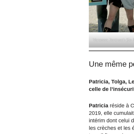
Vanessa Jentzsch (5e à 
Une même peu
Patricia, Tolga, 
celle de l’insécur
Patricia
réside à 
2019, elle cumulait
intérim dont celu
les crèches et les 