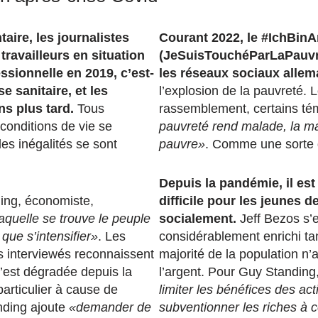
ire, les journalistes
Courant 2022, le #IchBin
travailleurs en situation
(JeSuisTouchéParLaPauvre
ssionnelle en 2019, c’est-
les réseaux sociaux allem
se sanitaire, et les
l’explosion de la pauvreté. 
ns plus tard.
Tous
rassemblement, certains t
conditions de vie se
pauvreté rend malade, la m
les inégalités se sont
pauvre»
. Comme une sorte d
Depuis la pandémie, il est
ing, économiste,
difficile pour les jeunes d
laquelle se trouve le peuple
socialement.
Jeff Bezos s’e
 que s’intensifier»
. Les
considérablement enrichi ta
es interviewés reconnaissent
majorité de la population n’
s’est dégradée depuis la
l’argent. Pour Guy Standing,
particulier à cause de
limiter les bénéfices des act
anding ajoute
«demander de
subventionner les riches à c