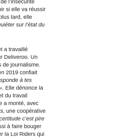
de l’insécurité
 si elle va réussir
lus tard, elle
uiéter sur l’état du
 a travaillé
r Deliveroo. Un
s de journalisme.
n 2019 confiait
esponde à tes
»
. Elle dénonce la
t du travail
lle a monté, avec
s, une coopérative
ncertitude c’est pire
ssi à faire bouger
r la Loi Riders qui