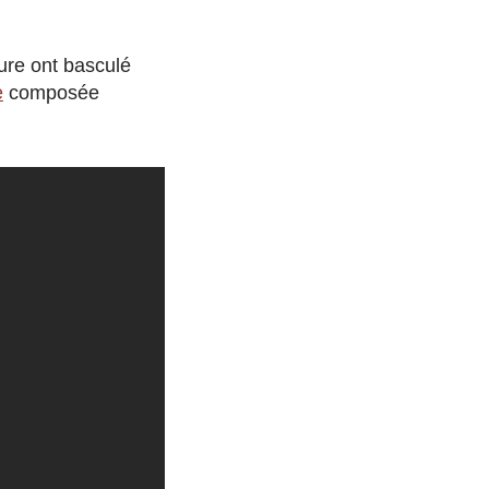
ure ont basculé
e
composée