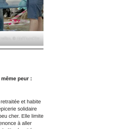
troffen. © rbb/ThurnFilm
la même peur :
retraitée et habite
picerie solidaire
eu cher. Elle limite
enonce à aller