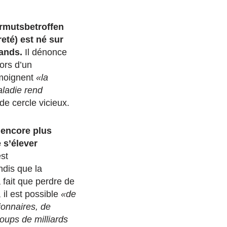
Armutsbetroffen
té) est né sur
ands.
Il dénonce
Lors d’un
émoignent
«la
aladie rend
e cercle vicieux.
 encore plus
e s’élever
st
ndis que la
a fait que perdre de
 il est possible
«de
ionnaires, de
oups de milliards