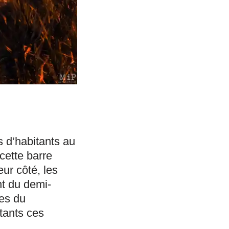
s d’habitants au
cette barre
ur côté, les
t du demi-
ées du
tants ces