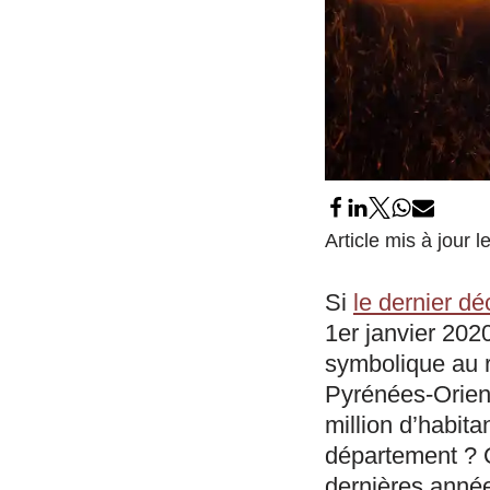
Article mis à jour
Si
le dernier d
1er janvier 2020
symbolique au r
Pyrénées-Orien
million d’habita
département ? Q
dernières anné