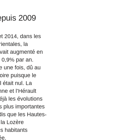
epuis 2009
t 2014, dans les
entales, la
avait augmenté en
0,9% par an.
e une fois, dû au
oire puisque le
 était nul. La
ne et l’Hérault
éjà les évolutions
s plus importantes
dis que les Hautes-
 la Lozère
s habitants
ée.