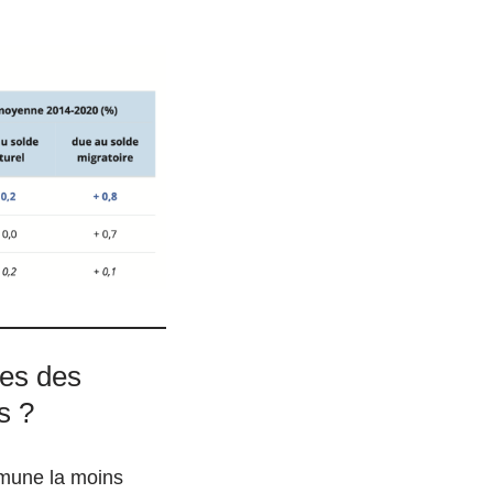
ées des
s ?
mmune la moins