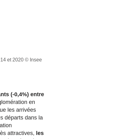
014 et 2020 © Insee
nts (-0,4%) entre
glomération en
e les arrivées
es départs dans la
uation
ès attractives,
les