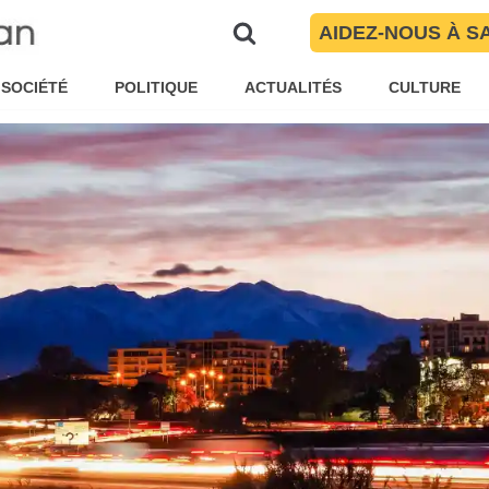
 des Pyrénées-Orientales ?
AIDEZ-NOUS À S
ar
Pauline Garnier
Société
SOCIÉTÉ
POLITIQUE
ACTUALITÉS
CULTURE