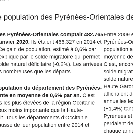
de population des Pyrénées-Orientales d
es Pyrénées-Orientales comptait 482.765
Entre 2009 e
anvier 2020.
Ils étaient 466.327 en 2014 et
Pyrénées-Ori
e gain de population, estimé à 0,6% par
population 
xplique par le solde migratoire qui permet
moyenne de 
de naturel déficitaire (-0,2%). Les arrivées
C’est, encor
us nombreuses que les départs.
solde migrat
solde naturel
Haute-Garon
population du département des Pyrénées-
affichaient d
nte en moyenne de 0,6% par an.
C’est
annuelles le
s les plus élevées de la région Occitanie
(+1,4%) tan
eux moins importante que la Haute-
Pyrénées et
lt. Tous les départements d’Occitanie
perdaient de
ausse de leur population entre 2014 et
chaque ann