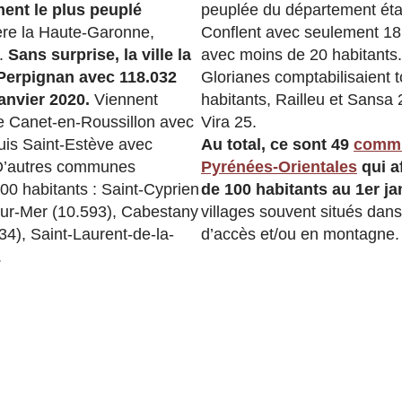
ment le plus peuplé
peuplée du département éta
ère la Haute-Garonne,
Conflent avec seulement 18 
d.
Sans surprise, la ville la
avec moins de 20 habitants.
 Perpignan avec 118.032
Glorianes comptabilisaient 
anvier 2020.
Viennent
habitants, Railleu et Sansa 2
 de Canet-en-Roussillon avec
Vira 25.
uis Saint-Estève avec
Au total, ce sont 49
comm
 D’autres communes
Pyrénées-Orientales
qui a
00 habitants : Saint-Cyprien
de 100 habitants au 1er ja
sur-Mer (10.593), Cabestany
villages souvent situés dans 
34), Saint-Laurent-de-la-
d’accès et/ou en montagne.
.