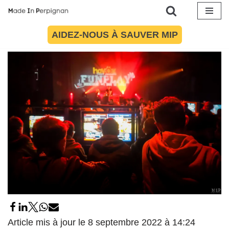
perpignanaise du Médiator
Aller
AIDEZ-NOUS À SAUVER MIP
10 janvier 2016
par
Maïté Torres
Loisirs
au
contenu
Article mis à jour le 8 septembre 2022 à 14:24