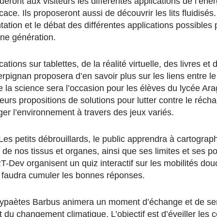
iqueront aux visiteurs les différentes applications de l’éne
icace. Ils proposeront aussi de découvrir les lits fluidisé
tation et le débat des différentes applications possibles 
ine génération.
ations sur tablettes, de la réalité virtuelle, des livres et 
ignan proposera d’en savoir plus sur les liens entre le 
e la science sera l’occasion pour les élèves du lycée Ar
 leurs propositions de solutions pour lutter contre le réch
ger l’environnement à travers des jeux variés.
Les petits débrouillards, le public apprendra à cartograp
é de nos tissus et organes, ainsi que ses limites et ses 
RT-Dev organisent un quiz interactif sur les mobilités dou
 il faudra cumuler les bonnes réponses.
Gypaètes Barbus animera un moment d’échange et de sens
et du changement climatique. L’objectif est d’éveiller les