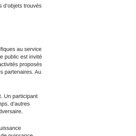
s d’objets trouvés
u
ifiques au service
e public est invité
 activités proposés
es partenaires. Au
. Un participant
mps, d’autres
dversaire.
puissance
s de puissance