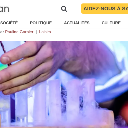
 Perpignan à Font-Romeu, où all
AIDEZ-NOUS À S
 Science 2023 ?
SOCIÉTÉ
POLITIQUE
ACTUALITÉS
CULTURE
par
Pauline Garnier
Loisirs