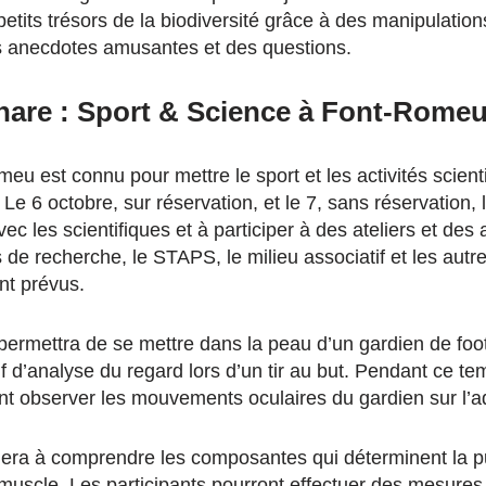
 petits trésors de la biodiversité grâce à des manipulation
s anecdotes amusantes et des questions.
hare : Sport & Science à Font-Rome
eu est connu pour mettre le sport et les activités scient
Le 6 octobre, sur réservation, et le 7, sans réservation, l
vec les scientifiques et à participer à des ateliers et des
s de recherche, le STAPS, le milieu associatif et les autr
ont prévus.
permettra de se mettre dans la peau d’un gardien de foot
if d’analyse du regard lors d’un tir au but. Pendant ce te
ont observer les mouvements oculaires du gardien sur l’a
idera à comprendre les composantes qui déterminent la 
muscle. Les participants pourront effectuer des mesure