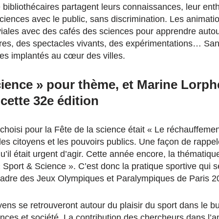
e bibliothécaires partagent leurs connaissances, leur ent
sciences avec le public, sans discrimination. Les animati
iviales avec des cafés des sciences pour apprendre autou
oires, des spectacles vivants, des expérimentations… San
ces implantés au cœur des villes.
ience » pour thème, et Marine Lorph
cette 32e édition
 choisi pour la Fête de la science était « Le réchauffemen
les citoyens et les pouvoirs publics. Une façon de rappel
qu’il était urgent d’agir. Cette année encore, la thématiqu
 « Sport & Science ». C’est donc la pratique sportive qui 
cadre des Jeux Olympiques et Paralympiques de Paris 2
ens se retrouveront autour du plaisir du sport dans le but
ences et société. La contribution des chercheurs dans l’a