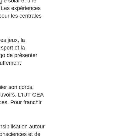
rgie solaire, une
s. Les expériences
pour les centrales
des jeux, la
sport et la
ago de présenter
auffement
hier son corps,
pouvoirs. L’IUT GEA
ces. Pour franchir
ibilisation autour
 consciences et de