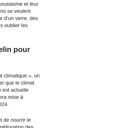
housiasme et leur
ons se veulent
r d’un verre, des
s oublier les
elin pour
t climatique », un
er que le climat
e est actuelle
sera mise à
024.
 de nourrir le
mélioration des