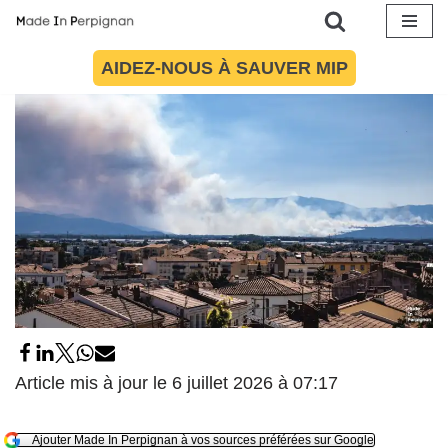
5 juillet 2026
par
Arnaud Le Vu
Actualités
Aller
AIDEZ-NOUS À SAUVER MIP
au
contenu
Article mis à jour le 6 juillet 2026 à 07:17
Ajouter Made In Perpignan à vos sources préférées sur Google