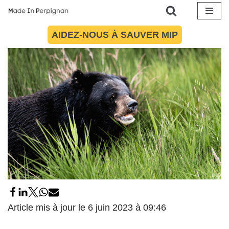
26 mai 2023
par
Alice Fabre
Éducation aux médias et à l'information
Aller
AIDEZ-NOUS À SAUVER MIP
au
contenu
Article mis à jour le 6 juin 2023 à 09:46