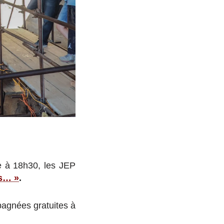
e à 18h30, les JEP
es… »
.
agnées gratuites à