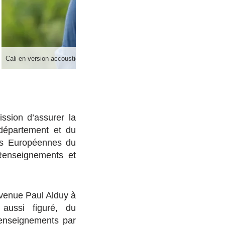
Cali en version accoustique lors des déferlantes 2017
ssion d’assurer la
 département et du
ées Européennes du
Renseignements et
avenue Paul Alduy à
aussi figuré, du
Renseignements par