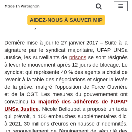
Aller
AIDEZ-NOUS À SAUVER MIP
au
Article mis à jour le 26 août 2022 à 18:04
contenu
Dernière mise à jour le 27 janvier 2017 – Suite à la
signature par le syndicat majoritaire, UFAP UNSa
Justice, les surveillants de
prisons
se sont résignés
à lever le mouvement après 12 jours de blocage. Le
syndicat qui représente 40 % des agents a choisi de
revenir à la table des négociations et signer la levée
de la grève, malgré l’opposition de Force Ouvrière
et de la CGT. Les mesures du gouvernement ont
convaincu
la majorité des adhérents de l’UFAP
UNSa Justice
. Nicole Belloubet a proposé un texte
qui prévoit, 1 100 embauches supplémentaires d’ici
à 2021, 30 millions d’euros en hausse d’indemnités,
un renouvellement de l’équipement de sécurité des