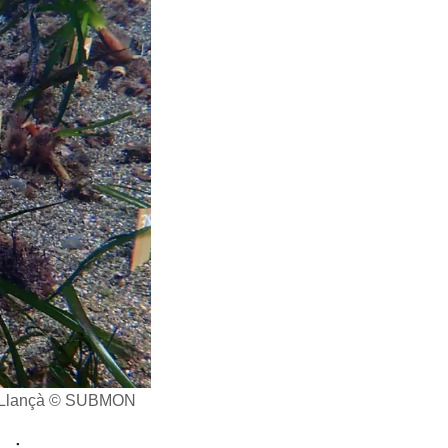
 a Llançà © SUBMON