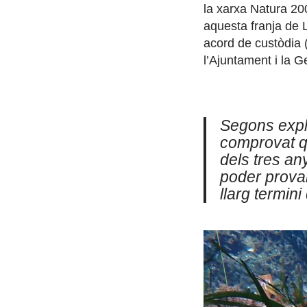
la xarxa Natura 20
aquesta franja de
acord de custòdia
l’Ajuntament i la Ge
Segons expl
comprovat qu
dels tres an
poder provar
llarg termini