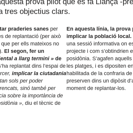
aquesta prova pilot que es fa Llançà -pr
 tres objectius clars.
ctar praderies sanes
per
En aquesta línia, la prova 
s de replantació (per això
implicar la població local.
s que per ells mateixos no
una sessió informativa on es
).
El segon, fer un
projecte i com s’obtindrien e
ntal a llarg termini »
de
posidònia. S’agafen aquell
’ha replantat dins l’espai de
les platges, i es dipositen 
ercer,
implicar la ciutadania
habilitada de la confraria d
 tan sols per poder
preserven dins un dipòsit d’a
rrencats, sinó també per
moment de replantar-los.
cia sobre la importància de
osidònia »
, diu el tècnic de