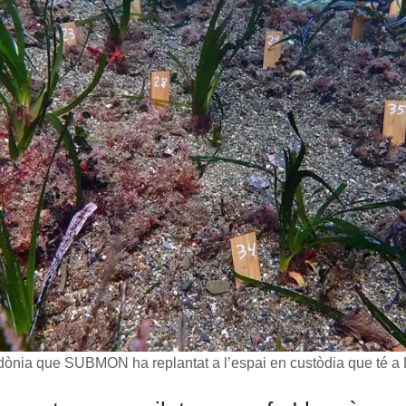
dònia que SUBMON ha replantat a l’espai en custòdia que té