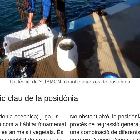
Un tècnic de SUBMON mirant esqueixos de posidònia
c clau de la posidònia
donia oceanica) juga un
No obstant això, la posidòni
u com a hàbitat fonamental
procés de regressió generali
ies animals i vegetals. És
una combinació de diferents
n quantitat de processos,
antròpic. Alguns d’aquests 