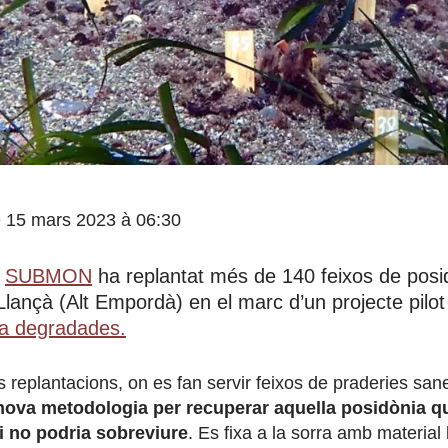
le 15 mars 2023 à 06:30
t
SUBMON
ha replantat més de 140 feixos de posi
lançà (Alt Empordà) en el marc d’un projecte pilot
ia degradades.
es replantacions, on es fan servir feixos de praderies sa
nova metodologia per recuperar aquella posidònia q
 i no podria sobreviure
. Es fixa a la sorra amb material