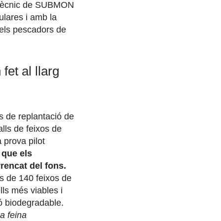
l tècnic de SUBMON
ulares i amb la
 els pescadors de
fet al llarg
s de replantació de
alls de feixos de
 prova pilot
 que els
rencat del fons.
és de 140 feixos de
lls més viables i
ió biodegradable.
a feina