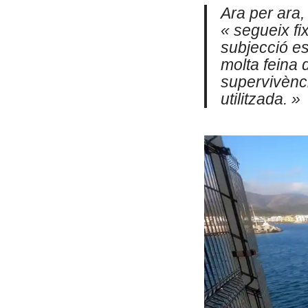
Ara per ara
« segueix f
subjecció es
molta feina 
supervivènci
utilitzada. »