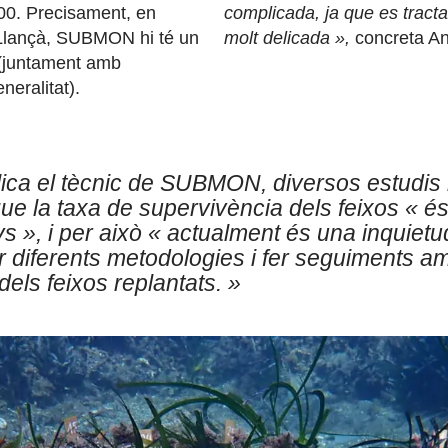
00. Precisament, en
complicada, ja que es tract
 Llançà, SUBMON hi té un
molt delicada
»
,
concreta A
 (juntament amb
neralitat).
ica el tècnic de SUBMON, diversos estudis
e la taxa de supervivència dels feixos
«
és
ys
»
,
i per això
«
actualment és una inquietud
 diferents metodologies i fer seguiments am
 dels feixos replantats. »