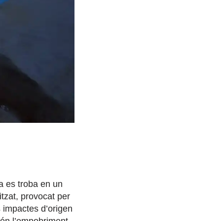
a es troba en un
tzat, provocat per
 impactes d’origen
són l’empobriment