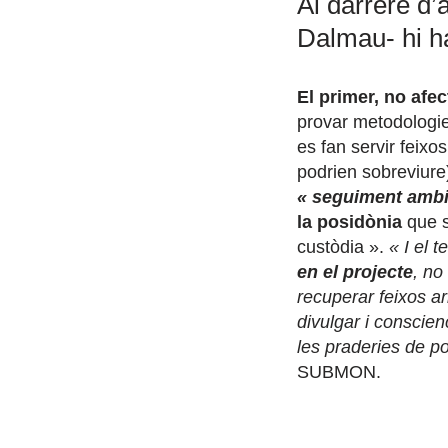
Al darrere d’
Dalmau- hi ha
El primer, no afe
provar metodologie
es fan servir feixo
podrien sobreviure
« seguiment ambie
la posidònia
que s
custòdia ».
« I el t
en el projecte
, no
recuperar feixos a
divulgar i conscien
les praderies de p
SUBMON.