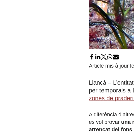
Article mis à jour 
Llançà – L’entita
per temporals a L
zones de prader
A diferència d’altr
es vol provar
una 
arrencat del fons