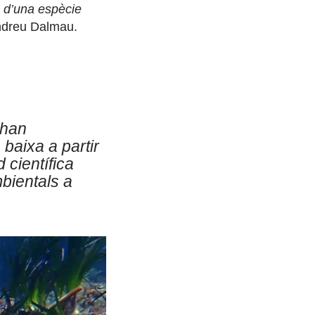
a d’una espècie
ndreu Dalmau.
 han
 baixa a partir
 científica
bientals a