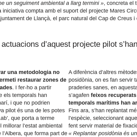
-ne un seguiment ambiental a llarg termini »
, concreta e
iniciativa compta amb el suport del projecte Mares Circ
’Ajuntament de Llançà, el parc natural del Cap de Creus i
actuacions d’aquest projecte pilot s’han 
var una metodologia no
A diferència d’altres mètode
ermeti restaurar zones de
posidònia, on es fan servir t
dades
. I fer-ho a partir
praderies sanes, en aquesta
ue els temporals han
s’agafen
feixos recuperats
arí, i que no podrien
temporals marítims han ar
a pilot és una de les potes
Fins ara, s’han replantat m
Lab’, que porta a terme
l’espècie, seleccionant aque
millorar l’estat ambiental
fent servir material de fixac
 l’Albera, que forma part de
« Replantar posidònia és un