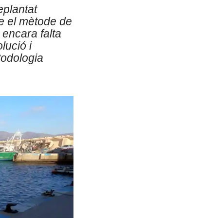
eplantat
e el mètode de
 encara falta
lució i
todologia