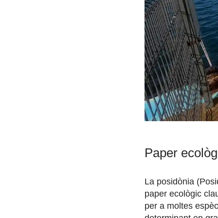
Paper ecològi
La posidònia (Posi
paper ecològic cla
per a moltes espèc
determinant en gra