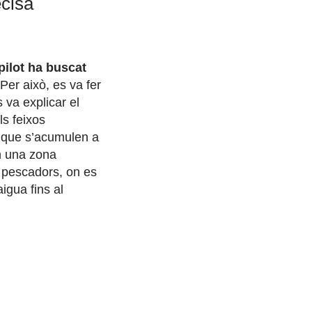
ecisa
pilot ha buscat
Per això, es va fer
 va explicar el
ls feixos
s que s’acumulen a
en una zona
e pescadors, on es
igua fins al