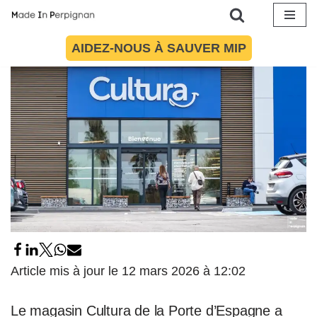
12 mars 2026
par
Sébastien Leurquin
Economie
Aller
AIDEZ-NOUS À SAUVER MIP
au
contenu
Article mis à jour le 12 mars 2026 à 12:02
Le magasin Cultura de la Porte d’Espagne a