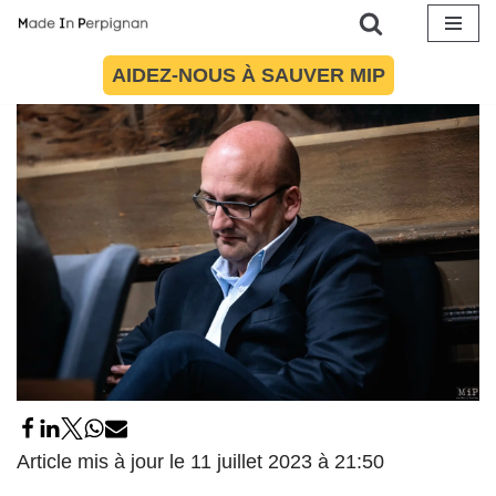
son directeur de cabinet par SMS ?
13 juin 2023
par
Maïté Torres
Politique
Aller
AIDEZ-NOUS À SAUVER MIP
au
contenu
Article mis à jour le 11 juillet 2023 à 21:50