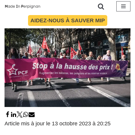
de contestation à Perpignan
13 octobre 2023
par
Maïté Torres
Politique
Aller
AIDEZ-NOUS À SAUVER MIP
au
contenu
Article mis à jour le 13 octobre 2023 à 20:25