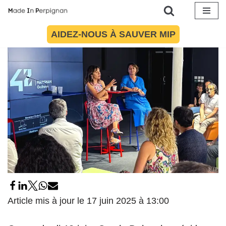
17 juin 2025
par
Emma Lemaire
Politique
,
Société
Aller
AIDEZ-NOUS À SAUVER MIP
au
contenu
Article mis à jour le 17 juin 2025 à 13:00