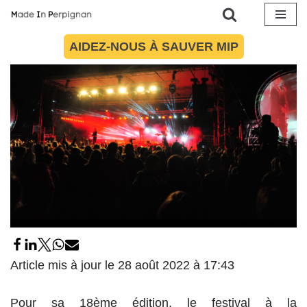
18 mai 2018
par
Maïté Torres
Loisirs
Aller
AIDEZ-NOUS À SAUVER MIP
au
contenu
Article mis à jour le 28 août 2022 à 17:43
Pour sa 18ème édition, le festival à la