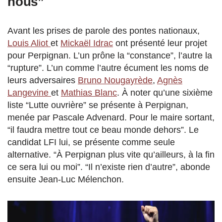
nous”
Avant les prises de parole des pontes nationaux,
Louis Aliot
et
Mickaël Idrac
ont présenté leur projet
pour Perpignan. L’un prône la “constance”, l’autre la
“rupture”. L’un comme l’autre écument les noms de
leurs adversaires
Bruno Nougayrède
,
Agnès
Langevine
et
Mathias Blanc
. À noter qu’une sixième
liste “Lutte ouvrière” se présente à Perpignan,
menée par Pascale Advenard. Pour le maire sortant,
“il faudra mettre tout ce beau monde dehors”. Le
candidat LFI lui, se présente comme seule
alternative. “À Perpignan plus vite qu’ailleurs, à la fin
ce sera lui ou moi”. “Il n’existe rien d’autre”, abonde
ensuite Jean-Luc Mélenchon.