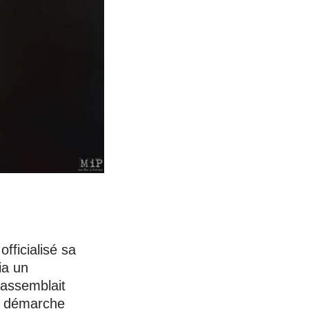
ficialisé sa
ia un
rassemblait
sa démarche