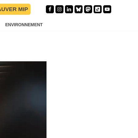
AUVER MIP
outien des
 sa
ENVIRONNEMENT