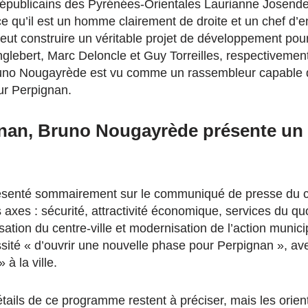
Républicains des Pyrénées-Orientales Laurianne Josende
 qu’il est un homme clairement de droite et un chef d’e
peut construire un véritable projet de développement po
nglebert, Marc Deloncle et Guy Torreilles, respectiveme
no Nougayrède est vu comme un rassembleur capable d
our Perpignan.
nan, Bruno Nougayrède présente un «
senté sommairement sur le communiqué de presse du can
 axes : sécurité, attractivité économique, services du quo
isation du centre-ville et modernisation de l’action munic
ssité « d’ouvrir une nouvelle phase pour Perpignan », av
 à la ville.
étails de ce programme restent à préciser, mais les orien