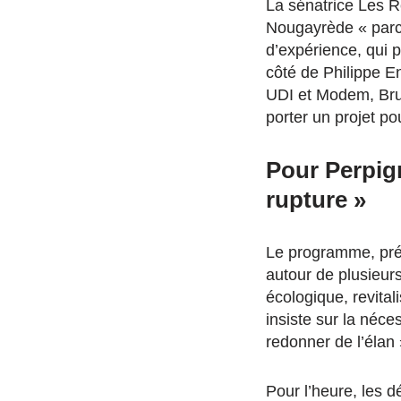
La sénatrice Les 
Nougayrède « parce
d’expérience, qui 
côté de Philippe E
UDI et Modem, Bru
porter un projet p
Pour Perpig
rupture »
Le programme, pré
autour de plusieurs
écologique, revital
insiste sur la néce
redonner de l’élan »
Pour l’heure, les d