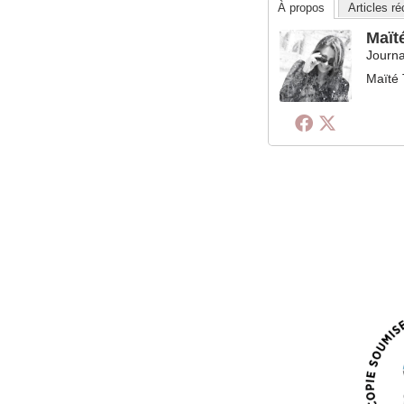
À propos
Articles r
Maït
Journa
Maïté 