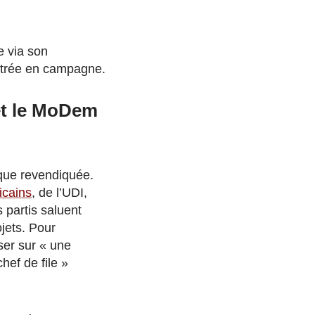
e via son
entrée en campagne.
et le MoDem
tique revendiquée.
icains
, de l’UDI,
partis saluent
jets. Pour
ser sur « une
hef de file »