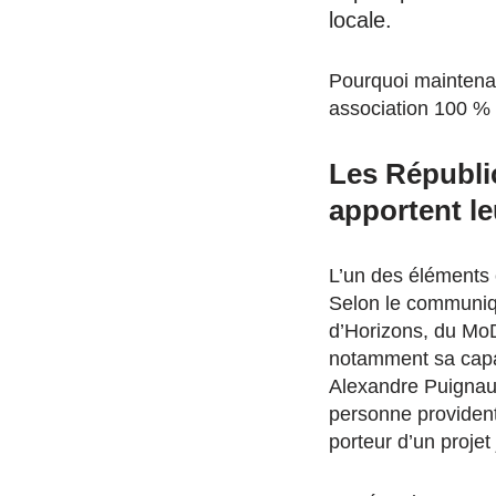
locale.
Pourquoi maintenan
association 100 % 
Les Républi
apportent l
L’un des éléments c
Selon le communiqu
d’Horizons, du Mo
notamment sa capac
Alexandre Puignau,
personne providenti
porteur d’un projet 