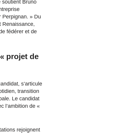
 soutient Bruno
ntreprise
ur Perpignan. » Du
nt Renaissance,
e fédérer et de
 projet de
didat, s’articule
tidien, transition
ipale. Le candidat
ec l’ambition de «
tations rejoignent