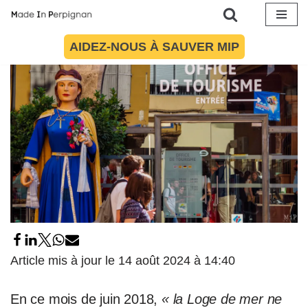
21 juin 2018
par
Maïté Torres
Société
Aller
AIDEZ-NOUS À SAUVER MIP
au
contenu
Article mis à jour le 14 août 2024 à 14:40
En ce mois de juin 2018,
« la Loge de mer ne