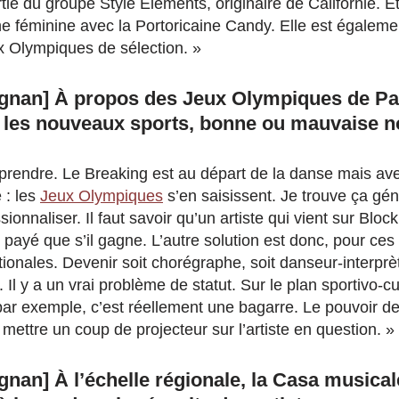
partie du groupe Style Elements, originaire de Californie. E
he féminine avec la Portoricaine Candy. Elle est égalemen
ux Olympiques de sélection. »
gnan] À propos des Jeux Olympiques de Pari
 les nouveaux sports, bonne ou mauvaise n
omprendre. Le Breaking est au départ de la danse mais av
 : les
Jeux Olympiques
s’en saisissent. Je trouve ça géni
sionnaliser. Il faut savoir qu’un artiste qui vient sur Blo
st payé que s’il gagne. L’autre solution est donc, pour ces a
tionales. Devenir soit chorégraphe, soit danseur-interpr
l y a un vrai problème de statut. Sur le plan sportivo-cult
 par exemple, c’est réellement une bagarre. Le pouvoir d
ettre un coup de projecteur sur l’artiste en question. »
gnan] À l’échelle régionale, la Casa musica