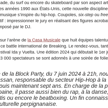
lade, du surf ou encore du skateboard par son aspect art
es années 1990 aux États-Unis, cette nouvelle disciplin
la musique s’inspire du hip-hop. Coupoles,
six-step
ou
fre
tif : impressionner le jury en réalisant des figures acroba
imposé par le DJ.
 sur l’arène de
la Casa Musicale
que huit équipes talent
ce battle international de Breaking. Le rendez-vous, tant 
stival Ida y Vuelta. Une édition 2024 qui débutait le 1er j
3 000 spectateurs se sont adonnés à une soirée de folie
 de la Block Party, du 7 juin 2024 à 21h, n
assan, responsable du secteur Hip-Hop à la
uis maintenant sept ans. En charge de la pa
rbaine, il passe aussi bien du rap, à la dans
fitis ou encore le beatboxing. Un fin connais
 culturelle perpignanaise.