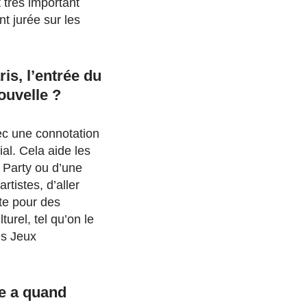
t très important
t jurée sur les
s, l’entrée du
ouvelle ?
ec une connotation
al. Cela aide les
ck Party ou d’une
rtistes, d’aller
ète pour des
urel, tel qu’on le
es Jeux
le a quand