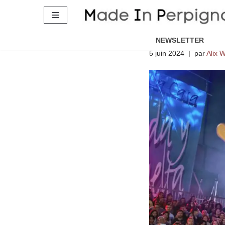
Perpignan :
Aller
son grand 
au
NEWSLETTER
contenu
5 juin 2024
par
Alix W