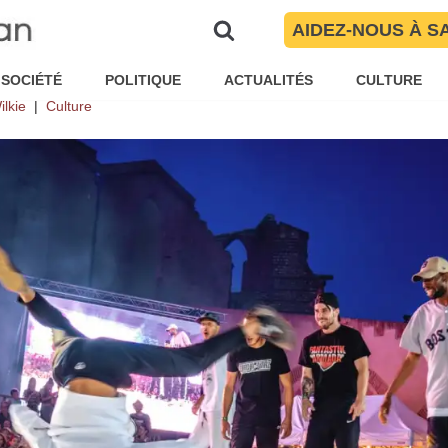
 Le battle international de brea
AIDEZ-NOUS À S
retour
SOCIÉTÉ
POLITIQUE
ACTUALITÉS
CULTURE
ilkie
Culture