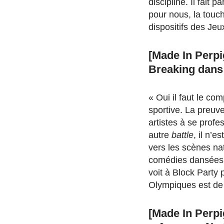
discipline. Il fait 
pour nous, la touc
dispositifs des Je
[Made In Perpi
Breaking dans
« Oui il faut le c
sportive. La preuve
artistes à se profes
autre
battle
, il n’e
vers les scènes na
comédies dansées. I
voit à Block Party
Olympiques est de m
[Made In Perpi