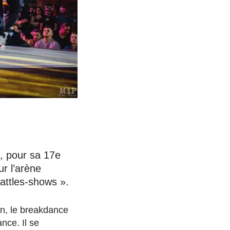
n, pour sa 17e
ur l’arène
attles-shows ».
on, le breakdance
nce. Il se