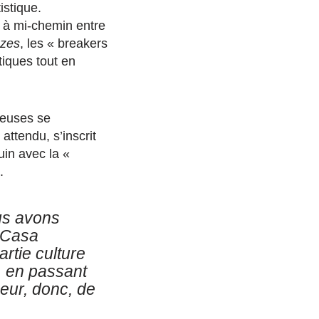
istique.
e à mi-chemin entre
ezes
, les « breakers
tiques tout en
ueuses se
attendu, s’inscrit
uin avec la «
.
ous avons
 Casa
rtie culture
e, en passant
seur, donc, de