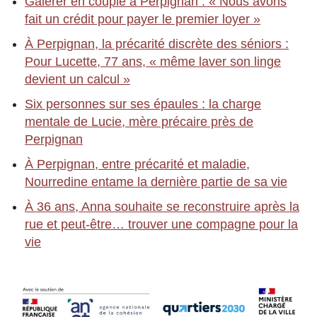
Galérer en couple à Perpignan : « Nous avons
fait un crédit pour payer le premier loyer »
À Perpignan, la précarité discrète des séniors :
Pour Lucette, 77 ans, « même laver son linge
devient un calcul »
Six personnes sur ses épaules : la charge
mentale de Lucie, mère précaire près de
Perpignan
À Perpignan, entre précarité et maladie,
Nourredine entame la dernière partie de sa vie
À 36 ans, Anna souhaite se reconstruire après la
rue et peut-être… trouver une compagne pour la
vie