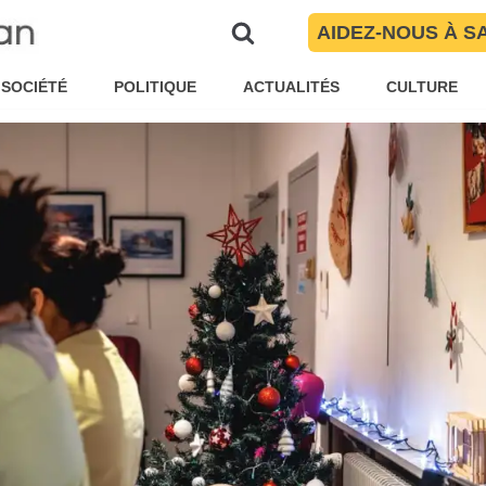
r une nuit festive
AIDEZ-NOUS À S
ïté Torres
Reportages
,
Société
SOCIÉTÉ
POLITIQUE
ACTUALITÉS
CULTURE