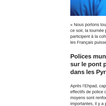
« Nous portons tou
ce soir, la tourné
participent à la co
les Français puiss
Polices muni
sur le pont 
dans les Py
Après l’Ehpad, cap 
effectifs de police
moyens sont renforc
importantes, il y a