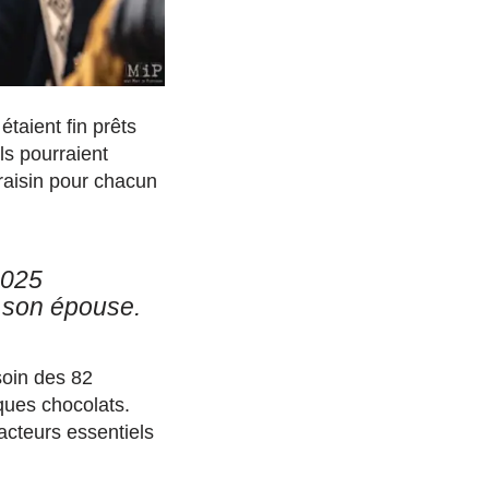
taient fin prêts
ls pourraient
raisin pour chacun
2025
s son épouse.
 soin des 82
lques chocolats.
acteurs essentiels