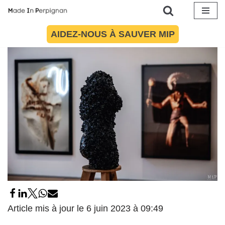
culturelle
17 mai 2023
par
Hugo Hancewicz
Culture
Aller
AIDEZ-NOUS À SAUVER MIP
au
contenu
Article mis à jour le 6 juin 2023 à 09:49