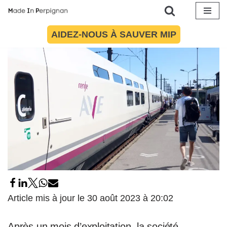
30 août 2023
par
Maïté Torres
Catalogne
,
Société
Aller
AIDEZ-NOUS À SAUVER MIP
au
contenu
Article mis à jour le 30 août 2023 à 20:02
Après un mois d’exploitation, la société