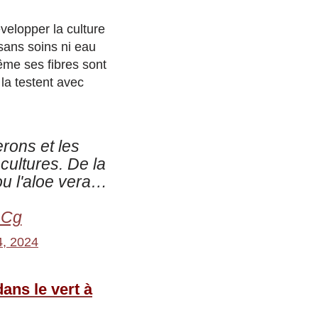
velopper la culture
sans soins ni eau
ême ses fibres sont
 la testent avec
rons et les
cultures. De la
ou l'aloe vera…
DCg
4, 2024
ans le vert à