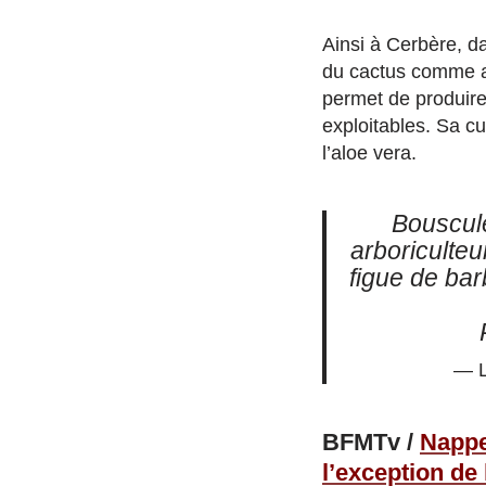
Ainsi à Cerbère, d
du cactus comme al
permet de produire
exploitables. Sa cu
l’aloe vera.
Bousculé
arboriculteu
figue de bar
— 
BFMTv /
Nappe
l’exception de