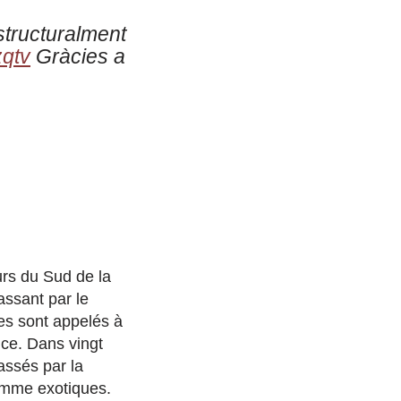
structuralment
zqtv
Gràcies a
urs du Sud de la
assant par le
es sont appelés à
nce. Dans vingt
assés par la
comme exotiques.