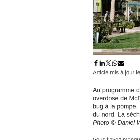
Article mis à jour
Au programme d
overdose de McDo
bug à la pompe. 
du nord. La séche
Photo © Daniel 
Vous l’avez manqué