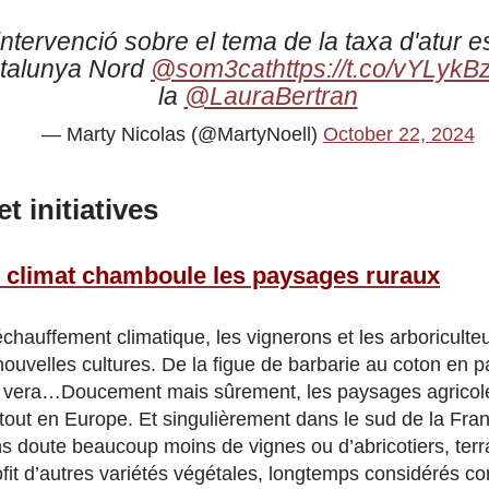
intervenció sobre el tema de la taxa d'atur e
Catalunya Nord
@som3cat
https://t.co/vYLykB
la
@LauraBertran
— Marty Nicolas (@MartyNoell)
October 22, 2024
t initiatives
 climat chamboule les paysages ruraux
chauffement climatique, les vignerons et les arboriculte
ouvelles cultures. De la figue de barbarie au coton en p
oe vera…Doucement mais sûrement, les paysages agricol
tout en Europe. Et singulièrement dans le sud de la Fra
ns doute beaucoup moins de vignes ou d’abricotiers, terr
fit d’autres variétés végétales, longtemps considérés 