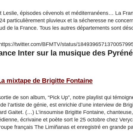
t Leslie, épisodes cévenols et méditerranéens… La Fra
4 particulièrement pluvieux et la sécheresse ne concer
d de la France. Tous les autres départements sont déso
https://twitter.com/BFMTV/status/184939657137005799
ance Inter sur la musique des Pyréné
La mixtape de Brigitte Fontaine
sortie de son album, “Pick Up”, notre playlist qui témoign
 de l’artiste de génie, est enrichie d’une interview de Brig
rd Gaitet. (…) L’insoumise Brigitte Fontaine, chanteuse,
dienne, écrivaine et poète sort le 25 octobre chez Veryc
groupe français The Limiñanas et enregistré en grande pa