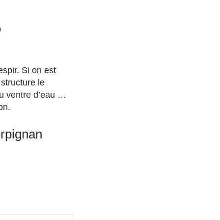
0
spir. Si on est
 structure le
au ventre d’eau …
on.
erpignan