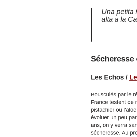
Una petita 
alta a la 
Sécheresse e
Les Echos /
Le
Bousculés par le ré
France testent de n
pistachier ou l’al
évoluer un peu par
ans, on y verra sa
sécheresse. Au pro