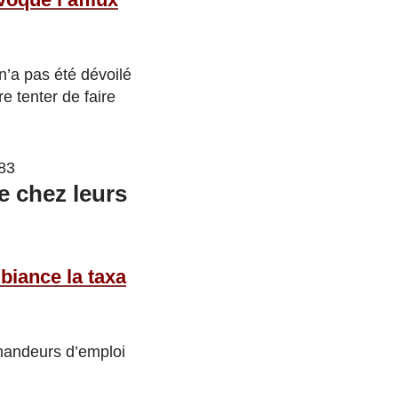
 n’a pas été dévoilé
e tenter de faire
83
e chez leurs
biance la taxa
emandeurs d’emploi