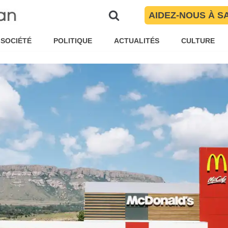
resse du 27 octobre, ils ont par
AIDEZ-NOUS À S
et des Pyrénées-Orientales
SOCIÉTÉ
POLITIQUE
ACTUALITÉS
CULTURE
Maïté Torres
Brèves