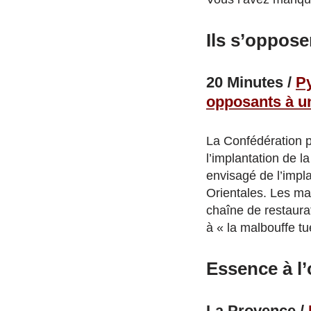
Ils s’oppos
20 Minutes /
Py
opposants à u
La Confédération p
l’implantation de l
envisagé de l’impl
Orientales. Les ma
chaîne de restaurat
à « la malbouffe tu
Essence à l
La Provence /