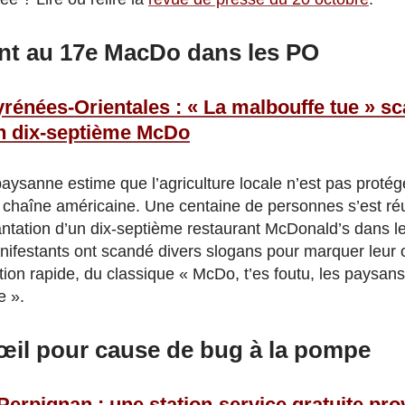
ent au 17e MacDo dans les PO
rénées-Orientales : « La malbouffe tue » sc
n dix-septième McDo
aysanne estime que l’agriculture locale n’est pas protég
a chaîne américaine. Une centaine de personnes s’est réu
antation d’un dix-septième restaurant McDonald’s dans l
nifestants ont scandé divers slogans pour marquer leur o
ion rapide, du classique « McDo, t’es foutu, les paysans
e ».
’œil pour cause de bug à la pompe
Perpignan : une station-service gratuite pro