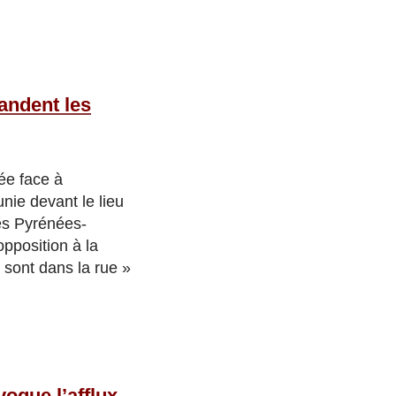
andent les
ée face à
nie devant le lieu
es Pyrénées-
pposition à la
 sont dans la rue »
voque l’afflux